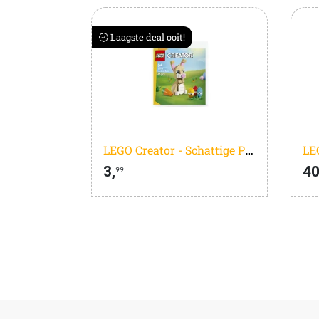
Laagste deal ooit!
LEGO Creator - Schattige Paashaas - 30716
3,
40
99