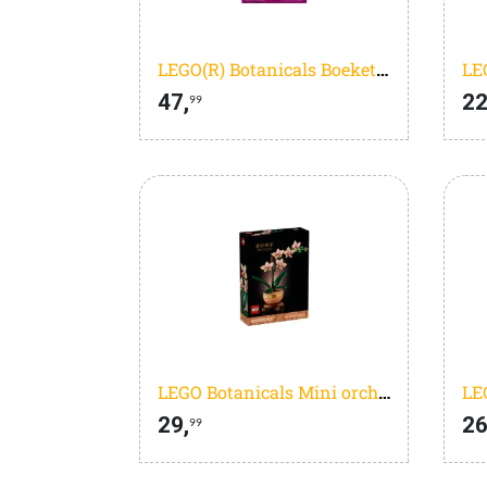
LEGO(R) Botanicals Boeket met Tulpen Bloemendecoratie - 11501
47,
22
99
LEGO Botanicals Mini orchidee - 10343
29,
26
99