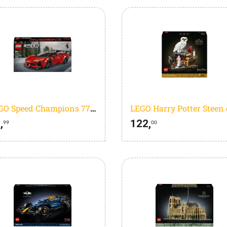
LEGO Speed Champions 77254 Ferrari SF90 XX Stradale sportauto
,
122,
99
00