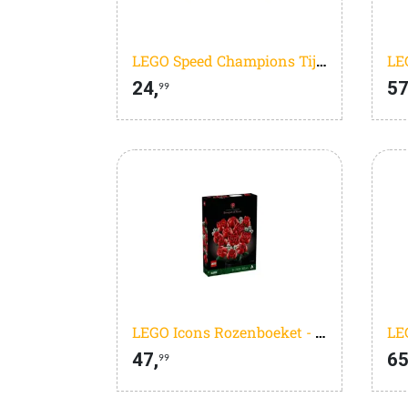
LEGO Speed Champions Tijdmachine uit Back to the Future - 77256
24,
57
99
LEGO Icons Rozenboeket - Botanical Collection - 10328
47,
65
99