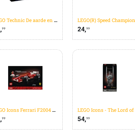
LEGO Technic De aarde en de maan in beweging - 42179
,
24,
99
99
LEGO Icons Ferrari F2004 en Michael Schumacher - 11375
,
54,
99
99