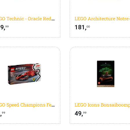
LEGO Technic - Oracle Red Bull Racing RB20 F1 auto - F1 auto - 42206
9,
181,
99
00
LEGO Speed Champions Ferrari SF-24 F1 Racewagen Set - 77242
,
49,
99
99