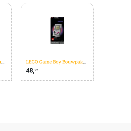
LEGO Botanicals Petite Sunny Bouquet - 10347
LEGO Game Boy Bouwpakket voor Volwassenen - 72046
48,
99