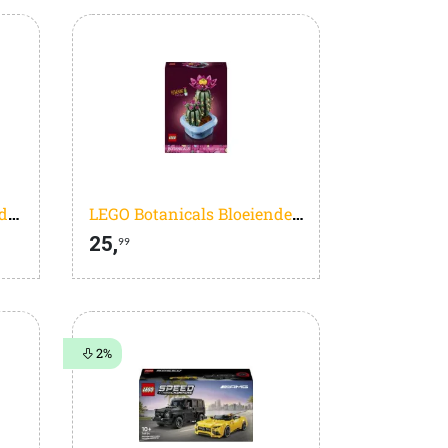
LEGO Harry Potter Steen der Wijzen - 76466
LEGO Botanicals Bloeiende Cactus - Planten Decoratie Set - 11509
25,
99
2%