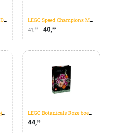
LEGO Architecture Notre-Dame van Parijs - 21061
LEGO Speed Champions Mercedes-AMG G 63 en Mercedes-AMG SL 63 - 76924
40,
41,
99
99
LEGO Icons Bonsaiboompje - 10281 - Botanical Collection
LEGO Botanicals Roze boeket - Bloemen Decoratie - 10342
44,
99