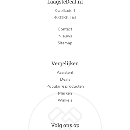
LaagsteDeal.nl
Kwelkade 1
Personage van toepassing
4001RK Tiel
Nee
Contact
Speelgoedthema van toepassing
Nieuws
Ja
Sitemap
Taal handleiding
Universeel
Vergelijken
Type constructiespeelgoed
Assistent
Bouwset
Deals
Type merchandise
Populaire producten
Geen merchandise
Merken
Winkels
Verkrijgt of genereert dan wel verzamelt data
Nee
Voedingstype
Volg ons op
Geen voedingstype