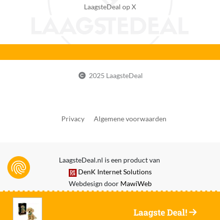
LaagsteDeal op X
eWaste
Nee
EAN
5702018063651
2025 LaagsteDeal
Privacy
Algemene voorwaarden
LaagsteDeal.nl is een product van
DenK Internet Solutions
Webdesign door
MawiWeb
Laagste Deal!