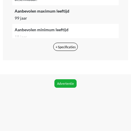
Aanbevolen maximum leeftijd
99 jaar
Aanbevolen minimum leeftijd
18 jaar
+ Specificaties
Aantal minifiguren
0
Aantal onderdelen
2102
Advertentie
App vereist voor volledige functionaliteit
Nee
CE markering
Zichtbaar
Doelgroep
Volwassenen