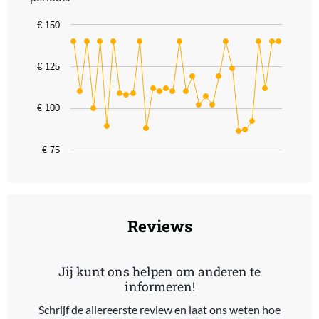
Chart
€ 150
Line chart with 32 data points.
The chart has 1 X axis displaying categories.
€ 125
The chart has 1 Y axis displaying values. Data ranges from 85.99 t
€ 100
€ 75
End of interactive chart.
Reviews
Jij kunt ons helpen om anderen te
informeren!
Schrijf de allereerste review en laat ons weten hoe