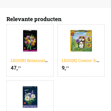
Relevante producten
LEGO(R) Botanicals Boeket met Tulpen Bloemendecoratie - 11501
LEGO(R) Creator 3in1 Schattige Hamster met Bloem - 31376
47,
9,
99
99