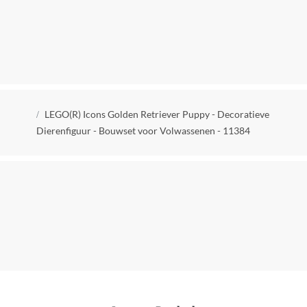
Fan Merchandise
Nee
Jaar van uitgave
2026
Kruimelpad
Kleur
LEGO(R) Icons Golden Retriever Puppy - Decoratieve
Multicolor
Dierenfiguur - Bouwset voor Volwassenen - 11384
Kwaliteitslabel
CE
MPN (Manufacturer Part Number)
11384
Manier van bouwen
Bouwstenen
Materiaal
Kunststof