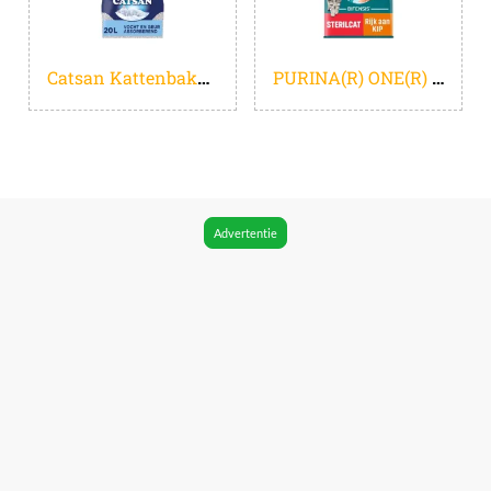
Catsan Kattenbakvulling - Hygiene Plus Geurabsorberend - 20 L
PURINA(R) ONE(R) Sterilcat - Kattenbrokjes - Kip & Tarwe - 7.5 kg
Advertentie