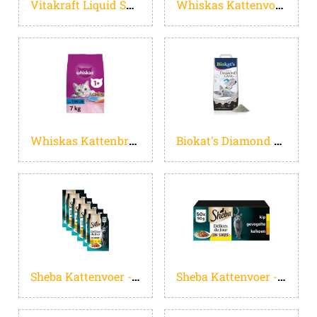
Vitakraft Liquid Snack Big Pack a 48st
Whiskas Kattenvoer - Adult 1+ - Gevogelte in gelei - Giga-Pack 80x85g
Whiskas Kattenbrokken - Adult 1+ - Tonijn - zak 7kg
Biokat's Diamond Care Fresh - 10 L - Kattenbakvulling - Klontvormend - Babypoeder geur - Actieve kool
Sheba Kattenvoer - Delices du Jour - Gevogelte Selectie in gelei - Natvoer - 36 x 50 g
Sheba Kattenvoer - Delices Du Jour - Gevogelte Saus - Mega-Pack 50x50g