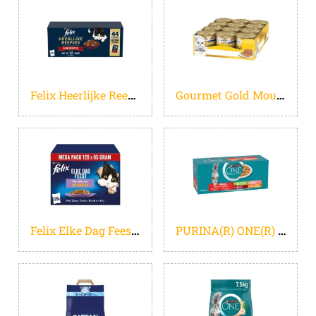
Felix Heerlijke Reepjes Farm Selectie - Kattenvoer natvoer - Rund, Kip, Eend, Kalkoen - 44 x 80g
Gourmet Gold Mousse - 24 x 85 g - Kip - Kattenvoer Natvoer
Felix Elke Dag Feest Mix selectie in Gelei - Kattenvoer Natvoer - Zalm Tonijn Rund & Kip - 120 x 85 g
PURINA(R) ONE(R) Sterilcat - Kattenvoer Natvoer - Mix Selectie - 40 x 85 gr