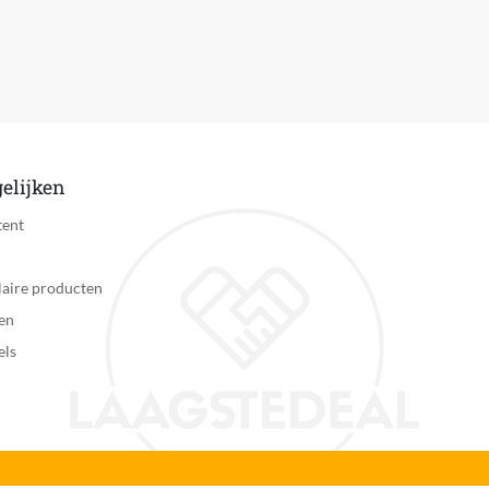
elijken
tent
aire producten
en
els