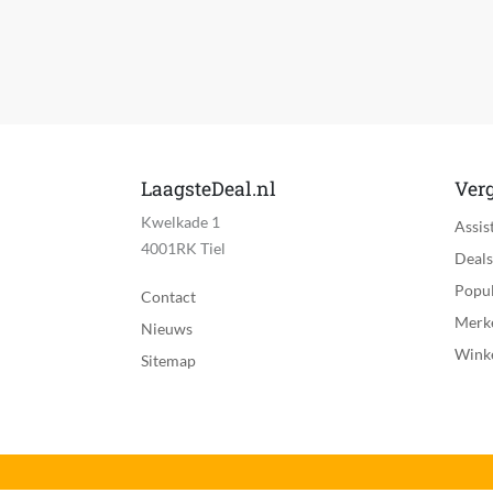
LaagsteDeal.nl
Verg
Kwelkade 1
Assis
4001RK Tiel
Deals
Popul
Contact
Merk
Nieuws
Wink
Sitemap