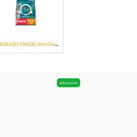
PURINA(R) ONE(R) Sterilcat - Kattenbrokjes - Kip & Tarwe - 7.5 kg
Advertentie