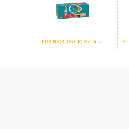
PURINA(R) ONE(R) Sterilcat - Kattenvoer Natvoer - Mix Selectie - 40 x 85 gr