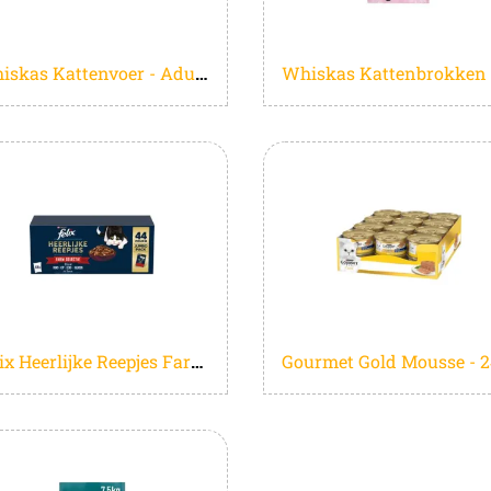
Whiskas Kattenvoer - Adult 1+ - Gevogelte in gelei - Giga-Pack 80x85g
Felix Heerlijke Reepjes Farm Selectie - Kattenvoer natvoer - Rund, Kip, Eend, Kalkoen - 44 x 80g