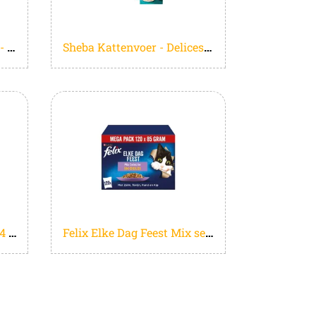
Whiskas Kattenbrokken - Adult 1+ - Tonijn - zak 7kg
Sheba Kattenvoer - Delices du Jour - Gevogelte Selectie in gelei - Natvoer - 36 x 50 g
Gourmet Gold Mousse - 24 x 85 g - Kip - Kattenvoer Natvoer
Felix Elke Dag Feest Mix selectie in Gelei - Kattenvoer Natvoer - Zalm Tonijn Rund & Kip - 120 x 85 g