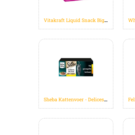
Vitakraft Liquid Snack Big Pack a 48st
Sheba Kattenvoer - Delices Du Jour - Gevogelte Saus - Mega-Pack 50x50g