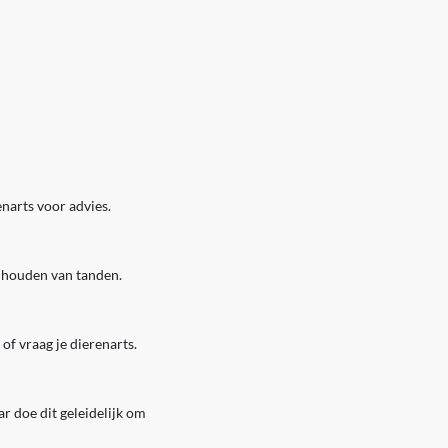
narts voor advies.
onhouden van tanden.
 of vraag je dierenarts.
ar doe dit geleidelijk om