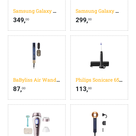
Samsung Galaxy Watch Ultra (2025) 4G Titanium Wit 47mm
Samsung Galaxy Watch 8 4G Donkergrijs 40mm
349,
299,
00
00
BaByliss Air Wand 3-in-1 Wet To Dry AS6550E
Philips Sonicare 6500 Series HX7411/02
87,
113,
00
00