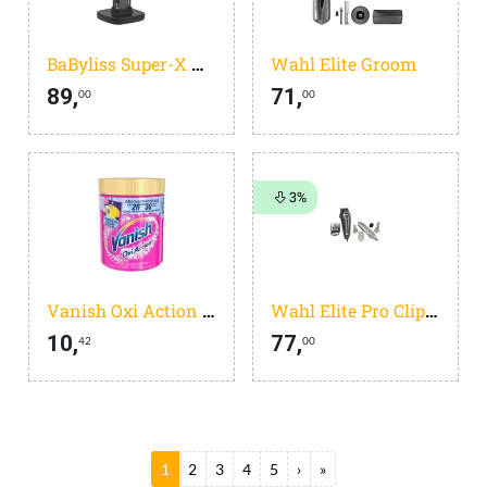
BaByliss Super-X Metal Series T991E
Wahl Elite Groom
89,
71,
00
00
3%
Vanish Oxi Action Wasbooster Poeder - Vlekverwijderaar Voor Gekleurde Was - 940g
Wahl Elite Pro Clipper + Wahl Triple Head neustrimmer
10,
77,
42
00
Huidige pagina
Pagina
Pagina
Pagina
Pagina
Volgende pagina
Laatste pagina
1
2
3
4
5
›
»