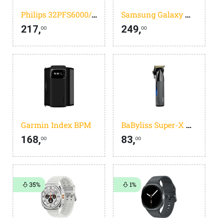
Philips 32PFS6000/12- 32 inch - Full HD LED - 2025
Samsung Galaxy Watch 8 Donkergrijs 40mm
217,
249,
00
00
Garmin Index BPM
BaByliss Super-X Metal Tondeuse E991E
168,
83,
00
00
35%
1%