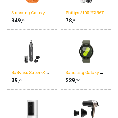
Samsung Galaxy Watch Ultra (2025) 4G Titanium Grijs 47mm
Philips 3100 HX3675/15
349,
78,
00
00
BaByliss Super-X Metal Series E111E
Samsung Galaxy Watch 7 4G Groen 44mm
39,
229,
99
00