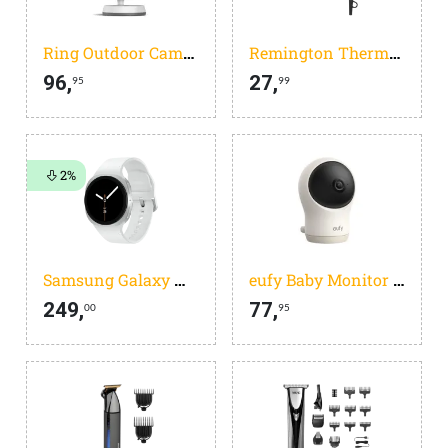
Ring Outdoor Camera Plus - batterij - wit- buitencamera - 2k
Remington Thermacare PRO 2300 D5715
96,
27,
95
99
2%
Samsung Galaxy Watch 8 Zilver 40mm
eufy Baby Monitor C10 Add-On Camera - 2K HD Resolutie - 4* Zoom - 351deg Panoramisch en 60deg Kanteling - Nachtzicht, Beweging / Huilen / Geluid / Temperatuursveranderingen, 2-Weg Communicatie, VOX, Witte Ruis
249,
77,
00
95