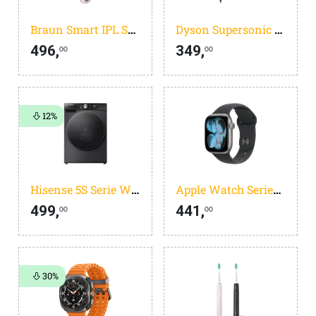
Braun Smart IPL Skin i-expert Pro 7 PL7211
Dyson Supersonic Straight + Wavy Prussian Blue
496,
349,
00
00
12%
Hisense 5S Serie WF5S1045BB - Wasmachine met Energielabel A - 10,5kg - Auto dosing - 72dB (A) - Steam Wash -1400 toeren - Power Wash 49' - Connectlife
Apple Watch Series 11
499,
441,
00
00
30%