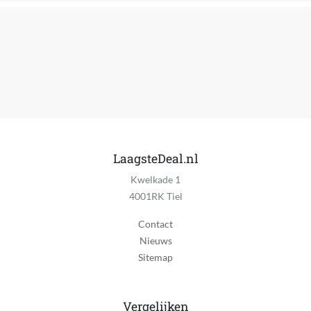
Verpakkingsgewicht
13.62 kg
Afstandsbediening
Nee
Bediening via mobiele app
Ja
Dweilfunctie
LaagsteDeal.nl
Automatisch optillen van dweil (bij tapijt), Heetwater
Kwelkade 1
dweilfunctie, Roterende dweilpads, Zuig- en
4001RK Tiel
dweilcombinatie​
Contact
Navigatiemethode
Nieuws
Aan te sturen via app, Systematisch via software
Sitemap
Automatisch hervatten
Ja
Vergelijken