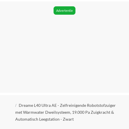
Hepa luchtfilter
Advertentie
Hepa
Batterij duur
200 minuten
Airwatts
19000
Oplaadtijd
3.5 uur
Accu/batterij technologie
Li-Ion
Voltage
Kruimelpad
14.4 V
Dreame L40 Ultra AE - Zelfreinigende Robotstofzuiger
met Warmwater Dweilsysteem, 19.000 Pa Zuigkracht &
Vorm
Automatisch Leegstation - Zwart
Rond