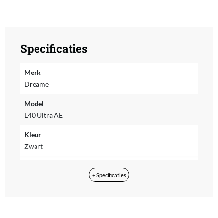
Specificaties
Merk
Dreame
Model
L40 Ultra AE
Kleur
Zwart
Geluidsniveau
+ Specificaties
74 dB
Capaciteit verzamel reservoir
3.20 l