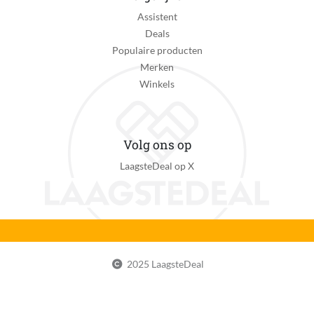
Afgronddetectie
Assistent
Ja
Deals
Smart Home Platform
Populaire producten
Geen platform
Merken
Winkels
Automatisch opladen
Ja
Inclusief stootrand
Volg ons op
Ja
LaagsteDeal op X
Instelbaar tijdschema
Ja
Vuildetectie
Ja
2025 LaagsteDeal
Ronddraaiende middenborstels
Ja