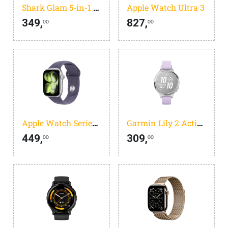
Shark Glam 5-in-1 HD6052SEU
Apple Watch Ultra 3
349,
827,
00
00
Apple Watch Series 11
Garmin Lily 2 Active Zilver/Paars
449,
309,
00
00