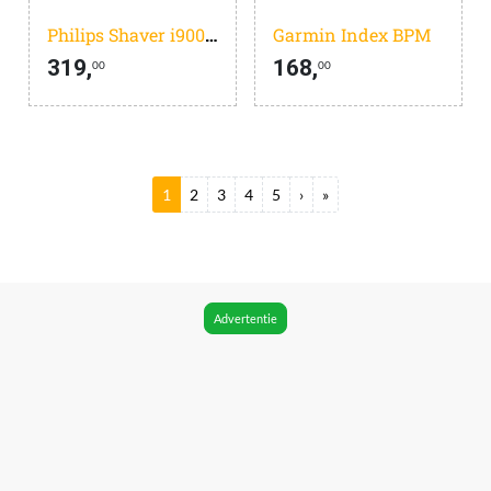
Philips Shaver i9000 Prestige Ultra XP9402/31
Garmin Index BPM
319,
168,
00
00
Huidige pagina
Pagina
Pagina
Pagina
Pagina
Volgende pagina
Laatste pagina
1
2
3
4
5
›
»
Advertentie