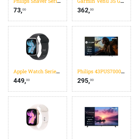
Philips Shaver Series 3000 S3242/12
Garmin Venu 3S Goud/Beige
73,
362,
00
00
Apple Watch Series 11
Philips 43PUS7000/12 - 43 inch - 4K LED - 2025
449,
295,
00
00