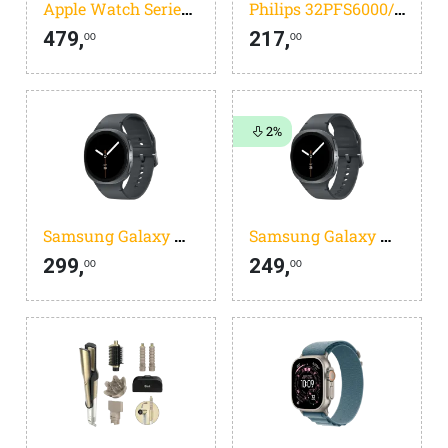
Apple Watch Series 11
Philips 32PFS6000/12- 32 inch - Full HD LED - 2025
479,
217,
00
00
2%
Samsung Galaxy Watch 8 Donkergrijs 44mm
Samsung Galaxy Watch 8 Donkergrijs 40mm
299,
249,
00
00