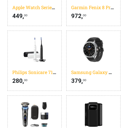
Apple Watch Series 11
Garmin Fenix 8 Pro Grijs LTE 51 mm
449,
972,
00
00
Philips Sonicare 7100 Series HX7429/02 Duopack
Samsung Galaxy Watch 8 Classic Zwart 46mm
280,
379,
00
00