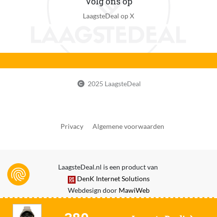
Volg ons op
Smartphone functies
Apps installeren op smartwatch, Berichten versturen,
LaagsteDeal op X
Muziek afspelen zonder smartphone, Muziekbediening
vanaf smartwatch, Notificaties ontvangen, Opnemen en
ophangen, Spraakbesturing
Met Valdetectie
Nee
2025 LaagsteDeal
Inclusief navigatiefunctie
Ja
Privacy
Algemene voorwaarden
Scherm
OLED
Scherm afmetingen
LaagsteDeal.nl is een product van
1.2 in
DenK Internet Solutions
Webdesign door
MawiWeb
Beeldschermresolutie
450 x 450