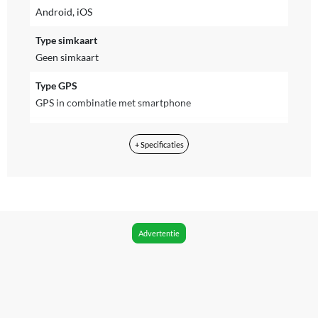
Android, iOS
Type simkaart
Geen simkaart
Type GPS
GPS in combinatie met smartphone
Inclusief NFC
+ Specificaties
Ja
Geschikt om mee te betalen
Ja
WIFI
Advertentie
Ja
Bluetooth
Ja
Bluetooth versie