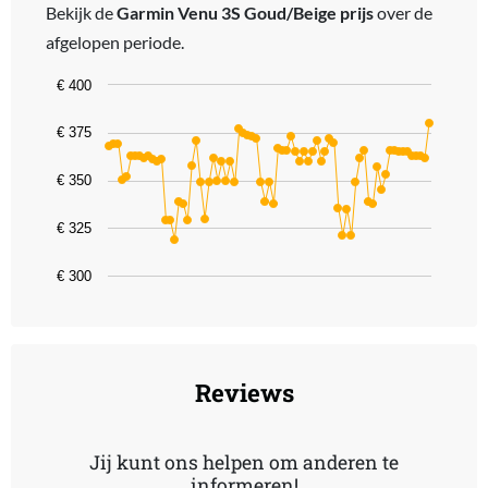
Bekijk de
Garmin Venu 3S Goud/Beige prijs
over de
afgelopen periode.
Chart
€ 400
Line chart with 75 data points.
€ 375
The chart has 1 X axis displaying categories.
The chart has 1 Y axis displaying values. Data ranges from 319 to 
€ 350
€ 325
€ 300
End of interactive chart.
Reviews
Jij kunt ons helpen om anderen te
informeren!