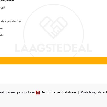
Gebruiken onder direct toezicht van een volwassene.
tent
Geen voedingstype
aire producten
Nee
en
els
5702017816616
al.nl is een product van
DenK Internet Solutions
|
Webdesign door