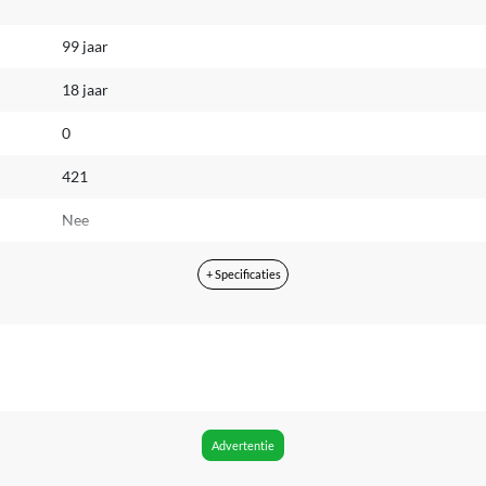
99 jaar
18 jaar
0
421
Nee
Zichtbaar
+ Specificaties
Volwassenen
Ja
Unisex
2025
Advertentie
Nee