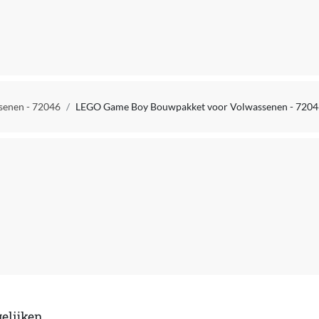
Multicolor
CE
72046
enen - 72046
LEGO Game Boy Bouwpakket voor Volwassenen - 7204
Bouwstenen
Kunststof
Super Mario
Ja
Nee
Universeel
Bouwset
Games merchandise
elijken