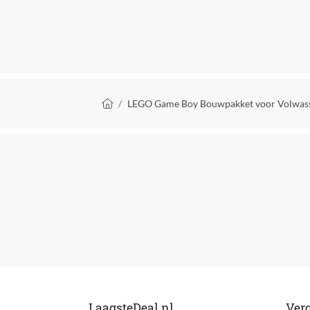
Kleur
Kwaliteitslabel
MPN (Manufacturer Part Number)
Kruimelpad
LEGO Game Boy Bouwpakket voor Volwass
Manier van bouwen
Materiaal
Personage
Personage van toepassing
STEM-speelgoed
Taal handleiding
Type constructiespeelgoed
Type merchandise
LaagsteDeal.nl
Verg