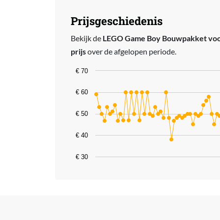
Prijsgeschiedenis
Bekijk de
LEGO Game Boy Bouwpakket voor
prijs
over de afgelopen periode.
Chart
€ 70
Line chart with 77 data points.
€ 60
The chart has 1 X axis displaying catego
€ 50
The chart has 1 Y axis displaying values
€ 40
€ 30
End of interactive chart.