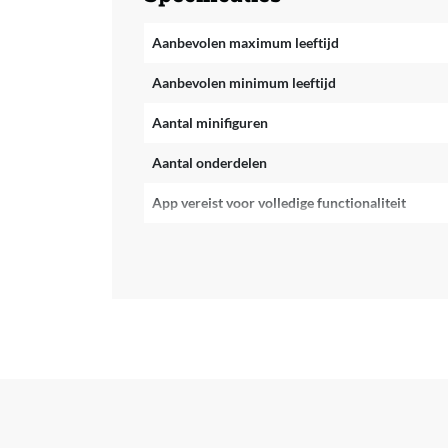
Aanbevolen maximum leeftijd
Aanbevolen minimum leeftijd
Aantal minifiguren
Aantal onderdelen
App vereist voor volledige functionaliteit
CE markering
Doelgroep
Fan Merchandise
Geslacht
Jaar van uitgave
Kan zelfstandig met internet verbinden