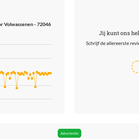
 Volwassenen - 72046
Jij kunt ons he
Schrijf de allereerste re
ries.
. Data ranges from 37.99 to 59.99.
Advertentie