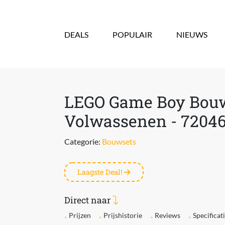
Overslaan en naar de inhoud gaan
DEALS
POPULAIR
NIEUWS
LEGO Game Boy Bouw
Volwassenen - 7204
Categorie:
Bouwsets
Laagste Deal!
Direct naar
Prijzen
Prijshistorie
Reviews
Specificat