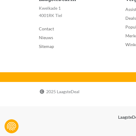
Kwelkade 1
Veiligheidswaarschuwingen
Assis
4001RK Tiel
Deals
Voedingstype
Popul
Contact
eWaste
Merk
Nieuws
Wink
EAN
Sitemap
2025 LaagsteDeal
LaagsteDe