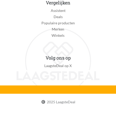
2
Vergelijken
Assistent
Aantal warmtestanden
Deals
3
Populaire producten
Inklapbare handgreep
Merken
Nee
Winkels
Fabrieksgarantie termijn
3 jaar
Volg ons op
Uitzonderingen fabrieksgarantie
LaagsteDeal op X
+1 jaar extra garantie bij registratie voor 28 dagen na
aankoop via www.remington.nl/productregistratie
Reparatie type
Carry-in
CE markering
2025 LaagsteDeal
Zichtbaar