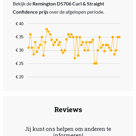
Bekijk de
Remington D5706 Curl & Straight
Confidence prijs
over de afgelopen periode.
Chart
€ 40
Line chart with 56 data points.
€ 35
The chart has 1 X axis displaying categories.
The chart has 1 Y axis displaying values. Data ranges from 24.99 t
€ 30
€ 25
€ 20
End of interactive chart.
Reviews
Jij kunt ons helpen om anderen te
informeren!