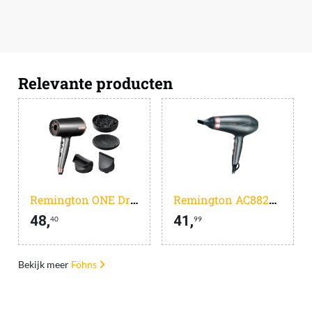
Relevante producten
Remington ONE Dry & Style D6077
Remington AC8820 Keratin Protect
48,
41,
40
99
Bekijk meer
Föhns