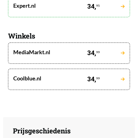
Expert.nl
34,
95
Winkels
MediaMarkt.nl
34,
99
Coolblue.nl
34,
99
Prijsgeschiedenis