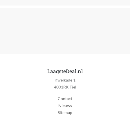
90 km/h
Ion technologie
Ja
Keramische verwarmingselementen
Ja
Draadloos
Nee
Flexibel roterend koord
LaagsteDeal.nl
Nee
Kwelkade 1
4001RK Tiel
Ophangbaar
Ja
Contact
Nieuws
Koude lucht positie
Sitemap
Ja
Aantal snelheden