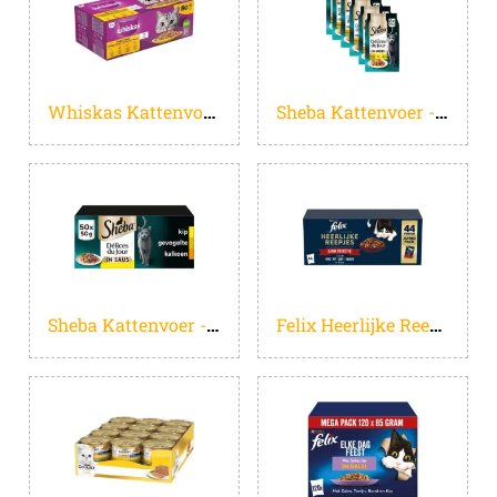
Whiskas Kattenvoer - Adult 1+ - Gevogelte in gelei - Giga-Pack 80x85g
Sheba Kattenvoer - Delices du Jour - Gevogelte Selectie in gelei - Natvoer - 36 x 50 g
Sheba Kattenvoer - Delices Du Jour - Gevogelte Saus - Mega-Pack 50x50g
Felix Heerlijke Reepjes Farm Selectie - Kattenvoer natvoer - Rund, Kip, Eend, Kalkoen - 44 x 80g