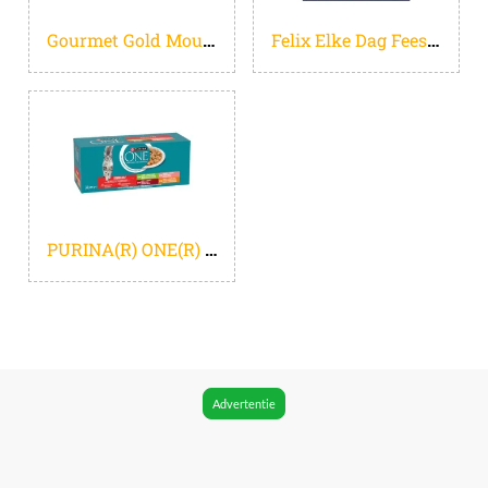
Gourmet Gold Mousse - 24 x 85 g - Kip - Kattenvoer Natvoer
Felix Elke Dag Feest Mix selectie in Gelei - Kattenvoer Natvoer - Zalm Tonijn Rund & Kip - 120 x 85 g
PURINA(R) ONE(R) Sterilcat - Kattenvoer Natvoer - Mix Selectie - 40 x 85 gr
Advertentie