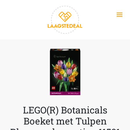
Overslaan en naar de inhoud gaan
LEGO(R) Botanicals
Boeket met Tulpen