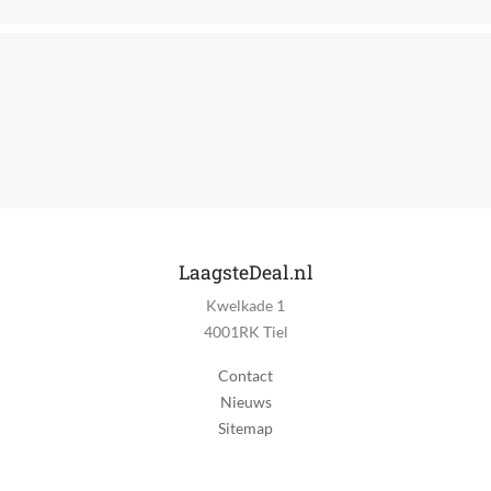
Jaar van uitgave
2026
Kleur
Multicolor
Kwaliteitslabel
CE
MPN (Manufacturer Part Number)
11501
LaagsteDeal.nl
Kwelkade 1
Manier van bouwen
4001RK Tiel
Bouwstenen
Contact
Materiaal
Nieuws
Kunststof
Sitemap
Personage van toepassing
Nee