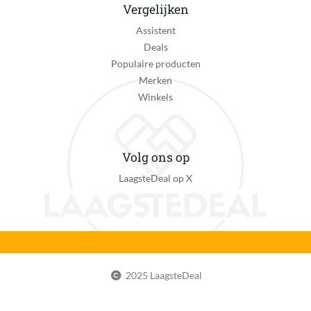
Vergelijken
Product hoogte
Assistent
36 cm
Deals
STEM-speelgoed
Populaire producten
Nee
Merken
Winkels
Speelgoedthema
Bloemen en planten
Speelgoedthema van toepassing
Volg ons op
Ja
LaagsteDeal op X
Speelmethode
Open ended speelgoed
Taal handleiding
Nederlands
2025 LaagsteDeal
Type constructiespeelgoed
Bouwset