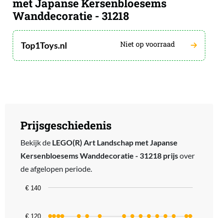
met Japanse Kersenbloesems
Wanddecoratie - 31218
Niet op voorraad
Top1Toys.nl
Prijsgeschiedenis
Bekijk de
LEGO(R) Art Landschap met Japanse
Kersenbloesems Wanddecoratie - 31218 prijs
over
de afgelopen periode.
Chart
€ 140
Line chart with 35 data points.
The chart has 1 X axis displaying categories.
€ 120