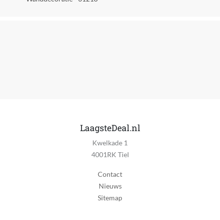
Kwaliteitslabel
CE
MPN (Manufacturer Part Number)
31218
Manier van bouwen
Bouwstenen
Materiaal
Kunststof
LaagsteDeal.nl
Kwelkade 1
Type constructiespeelgoed
4001RK Tiel
Bouwset
Contact
eWaste
Nieuws
Nee
Sitemap
EAN
5702018061862