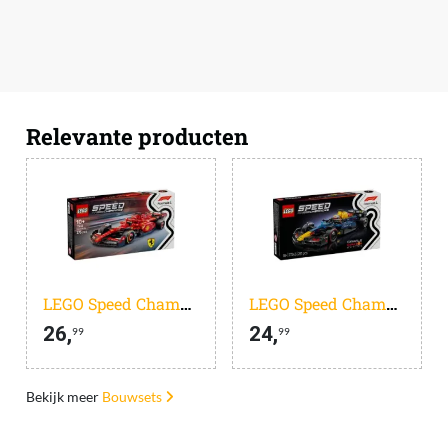
Relevante producten
LEGO Speed Champions Ferrari SF-24 F1 Racewagen Set - 77242
LEGO Speed Champions Oracle Red Bull Racing RB20 F1 Auto Set - 77243
26,
24,
99
99
Bekijk meer
Bouwsets