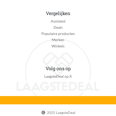
Personage van toepassing
Vergelijken
Ja
Assistent
Product breedte
Deals
191 mm
Populaire producten
Merken
Product hoogte
Winkels
370 mm
Product lengte
354 mm
Volg ons op
LaagsteDeal op X
STEM-speelgoed
Nee
Speelgoedthema
Auto's
Speelmethode
2025 LaagsteDeal
Speelgoed