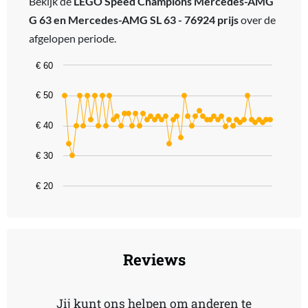
Bekijk de
LEGO Speed Champions Mercedes-AMG
G 63 en Mercedes-AMG SL 63 - 76924 prijs
over de
afgelopen periode.
Chart
€ 60
Line chart with 56 data points.
€ 50
The chart has 1 X axis displaying categories.
The chart has 1 Y axis displaying values. Data ranges from 30 to 4
€ 40
€ 30
€ 20
End of interactive chart.
Reviews
Jij kunt ons helpen om anderen te