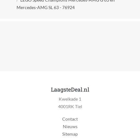
Mercedes-AMG SL 63 - 76924
Kan zelfstandig met internet verbinden
Nee
Kleur
Multicolor
Kwaliteitslabel
CE
MPN (Manufacturer Part Number)
76924
LaagsteDeal.nl
Manier van bouwen
Kwelkade 1
Bouwstenen
4001RK Tiel
Materiaal
Contact
Kunststof
Nieuws
Ondersteuning met updates
Sitemap
Niet van toepassing