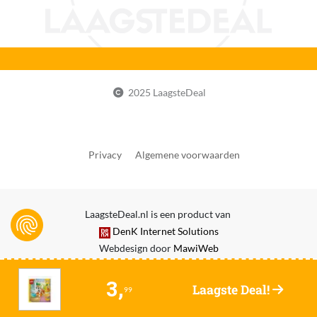
Speelgoedthema van toepassing
Nee
Taal handleiding
Universeel
2025 LaagsteDeal
Type constructiespeelgoed
Bouwset
Privacy
Algemene voorwaarden
Type merchandise
Geen merchandise
Veiligheidswaarschuwingen
LaagsteDeal.nl is een product van
Niet geschikt voor kinderen onder (3) jaar. Voor gebruik
DenK Internet Solutions
onder toezicht van volwassenen.
Webdesign door
MawiWeb
Verkrijgt of genereert dan wel verzamelt data
3,
Laagste Deal!
Nee
99
Verpakking breedte