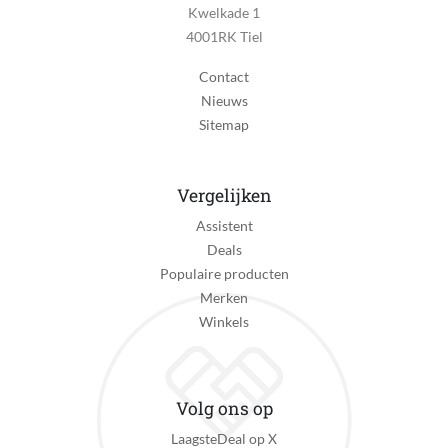
Kwelkade 1
4001RK Tiel
Kleur
Multi kleuren
Contact
Nieuws
Kwaliteitslabel
Sitemap
CE
MPN (Manufacturer Part Number)
30714
Vergelijken
Assistent
Manier van bouwen
Deals
Bouwstenen
Populaire producten
Materiaal
Merken
Kunststof
Winkels
Ondersteuning met updates
Niet van toepassing
Volg ons op
Personage van toepassing
LaagsteDeal op X
Ja