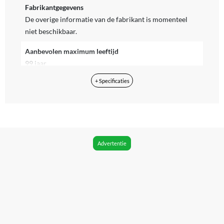
Fabrikantgegevens
De overige informatie van de fabrikant is momenteel
niet beschikbaar.
Aanbevolen maximum leeftijd
99 jaar
+ Specificaties
Aanbevolen minimum leeftijd
6 jaar
Aantal minifiguren
Geen
Advertentie
Aantal onderdelen
79
App vereist voor volledige functionaliteit
Nee
Betaalde diensten vereist
Niet van toepassing