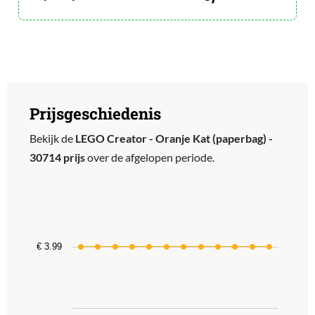
Prijsgeschiedenis
Bekijk de
LEGO Creator - Oranje Kat (paperbag) -
30714 prijs
over de afgelopen periode.
Chart
Line chart with 12 data points.
The chart has 1 X axis displaying categories.
The chart has 1 Y axis displaying values. Data ranges from 3.99 to 
€ 3.99