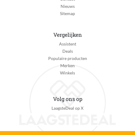
Nieuws
CE
Sitemap
MPN (Manufacturer Part Number)
76467
Vergelijken
Manier van bouwen
Assistent
Bouwstenen
Deals
Materiaal
Populaire producten
Kunststof
Merken
Winkels
Personage
Harry Potter
Personage van toepassing
Volg ons op
Ja
LaagsteDeal op X
STEM-speelgoed
Nee
Speelgoedthema