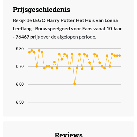
Prijsgeschiedenis
Bekijk de
LEGO Harry Potter Het Huis van Loena
Leeflang - Bouwspeelgoed voor Fans vanaf 10 Jaar
- 76467 prijs
over de afgelopen periode.
Chart
€ 80
Line chart with 37 data points.
The chart has 1 X axis displaying categories.
€ 70
The chart has 1 Y axis displaying values. Data ranges from 60.29 t
€ 60
€ 50
End of interactive chart.
Reviews