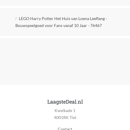
Informatie niet beschikbaar
Kruimelpad
Delen van gebruikersgegevens vereist
LEGO Harry Potter Het Huis van Loena Leeflang -
Niet van toepassing
Bouwspeelgoed voor Fans vanaf 10 Jaar - 76467
Doelgroep
Kinderen en volwassenen
Fan Merchandise
Ja
Geslacht
Jongens en meisjes
Jaar van uitgave
2026
LaagsteDeal.nl
Kwelkade 1
Kleur
4001RK Tiel
Multicolor
Contact
Kwaliteitslabel