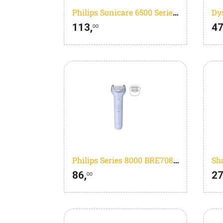
Philips Sonicare 6500 Series HX7411/02
113,
47
00
Philips Series 8000 BRE708/00
86,
27
00