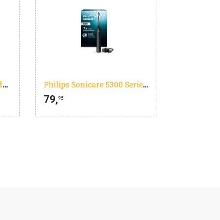
Philips Sonicare DiamondClean 9000 HX3886/43 + Power Flosser Zwart
Philips Sonicare 5300 Series - Elektrische Tandenborstel - Zwart - Wittere tanden - HX7101/01
79,
95