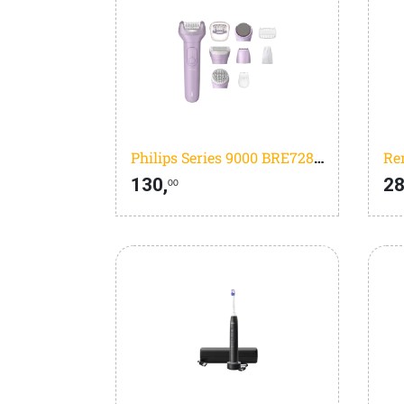
Philips Series 9000 BRE728/00
Re
130,
28
00