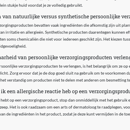
ein stukje huid voordat je ze volledig gebruikt.
n van natuurlijke versus synthetische persoonlijke ve
zorgingsproducten bevatten vaak ingrediënten die afkomstig zijn uit plan
an irritatie en allergieën. Synthetische producten daarentegen kunnen eff
en soms chemicaliën die niet voor iedereen geschikt zijn. Het kiezen tus
idgevoeligheid.
arheid van persoonlijke verzorgingsproducten verlen
onlijke verzorgingsproducten te verlengen, is het belangrijk om ze op e
icht. Zorg ervoor dat je de dop goed sluit na gebruik om te voorkomen da
 het verstandig om producten niet te delen met anderen om besmetting 
ik een allergische reactie heb op een verzorgingsprod
ie hebt op een verzorgingsproduct, stop dan onmiddellijk met het gebruik
zeep. Het is ook raadzaam om een arts of dermatoloog te raadplegen, vooral
 van de ingrediënten in het product, zodat je deze kunt vermijden in de to