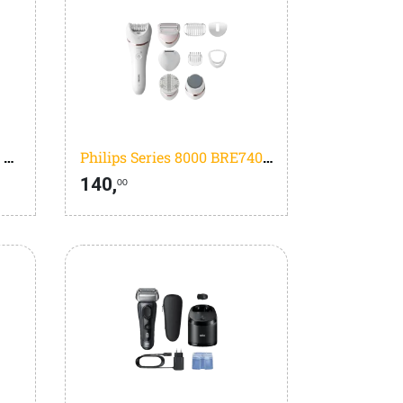
BaByliss Air Wand 3-in-1 Wet To Dry AS6550E
Philips Series 8000 BRE740/10
140,
00