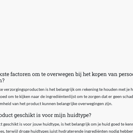
kste factoren om te overwegen bij het kopen van perso
n?
ke verzorgingsproducten is het belangrijk om rekening te houden met je 
goed om te kijken naar de ingrediëntenlijst om te zorgen dat er geen schade
mheid van het product kunnen belangrijke overwegingen zijn.
oduct geschikt is voor mijn huidtype?
 geschikt is voor jouw huidtype, is het belangrijk om je huid goed te ke
ules, terwijl droge huidtypes juist hydraterende ingrediënten nodig hebben