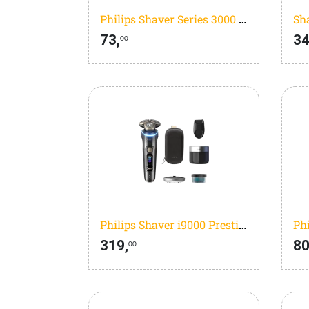
Philips Shaver Series 3000 S3242/12
73,
34
00
Philips Shaver i9000 Prestige Ultra XP9402/31
319,
80
00