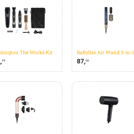
mington The Works Kit
,
87,
99
00