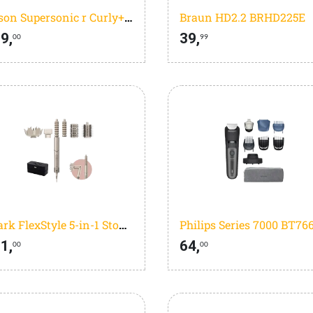
Dyson Supersonic r Curly+Coily Ceramic Pink
Braun HD2.2 BRHD225E
9,
39,
00
99
Shark FlexStyle 5-in-1 Stone HD446SLEU
1,
64,
00
00