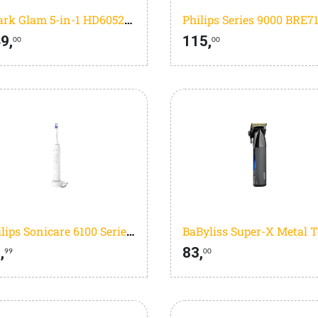
Shark Glam 5-in-1 HD6052SEU
9,
115,
00
00
Philips Sonicare 6100 Series HX7400/01 Wit
,
83,
99
00