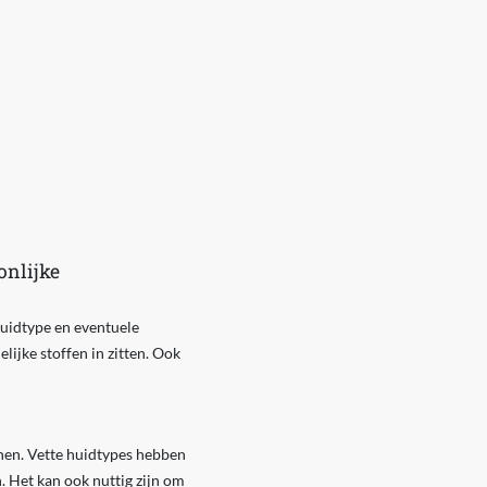
onlijke
huidtype en eventuele
lijke stoffen in zitten. Ook
nnen. Vette huidtypes hebben
. Het kan ook nuttig zijn om