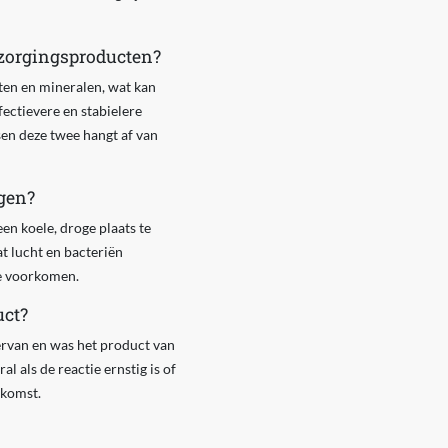
rzorgingsproducten?
ten en mineralen, wat kan
ectievere en stabielere
sen deze twee hangt af van
gen?
en koele, droge plaats te
t lucht en bacteriën
te voorkomen.
uct?
 ervan en was het product van
 als de reactie ernstig is of
ekomst.