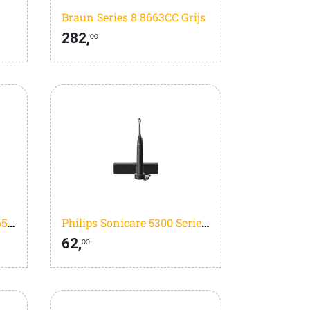
Braun Series 8 8663CC Grijs
282,
00
Philips Series 7000 BT7665/15
Philips Sonicare 5300 Series HX7101/02 Zwart
62,
00