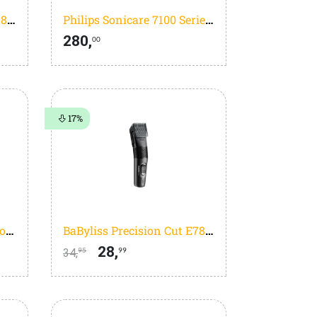
Philips Series 9000 BRE718/00
Philips Sonicare 7100 Series HX7429/02 Duopack
280,
00
17%
BaByliss Super-X Metal Tondeuse E991E
BaByliss Precision Cut E786E
28,
34,
95
99