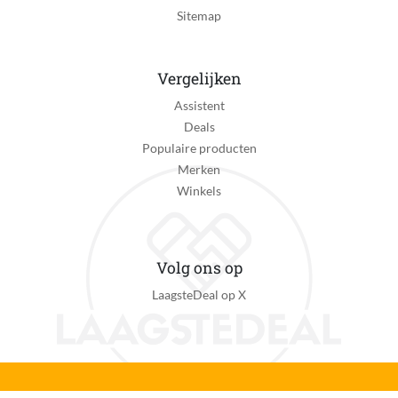
Sitemap
Ja
Oplaadtijd
8 uur
Vergelijken
Assistent
Batterij duur
Deals
60 minuut
Populaire producten
Snoerlengte
Merken
2 m
Winkels
Materiaal messen
RVS
Volg ons op
Zelfslijpende messen
LaagsteDeal op X
Nee
Verstelbare kammen
Ja
Manier van lengte-instelling