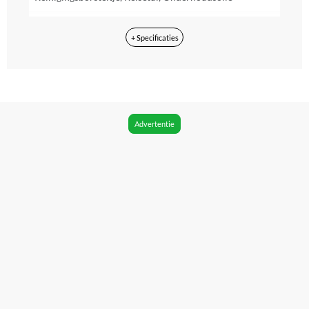
Voedingstype
+ Specificaties
Accu, Adapter/ lichtnet
Met display
Nee
Kleur
Advertentie
Zilver, Grijs, Zwart
Materiaal
RVS
Reparatie type
Pick-up en return
Uitzonderingen fabrieksgarantie
n.v.t.
Fabrieksgarantie termijn
3 jaar