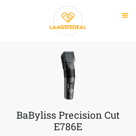
Overslaan en naar de inhoud gaan
BaByliss Precision Cut
E786E