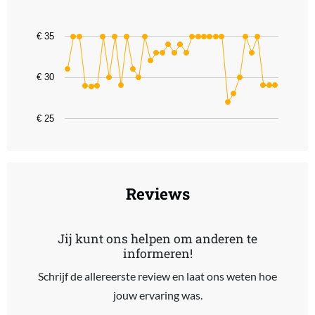
Line chart with 36 data points.
The chart has 1 X axis displaying categories.
€ 35
The chart has 1 Y axis displaying values. Data ranges from 26.99 t
€ 30
€ 25
End of interactive chart.
Reviews
Jij kunt ons helpen om anderen te
informeren!
Schrijf de allereerste review en laat ons weten hoe
jouw ervaring was.