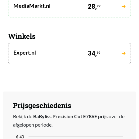
MediaMarkt.nl
28,
99
Winkels
Expert.nl
34,
95
Prijsgeschiedenis
Bekijk de
BaByliss Precision Cut E786E prijs
over de
afgelopen periode.
Chart
€ 40