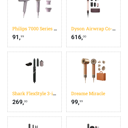
Philips 7000 Series BHD723/10
Dyson Airwrap Co-anda 2x Curly + Coily Ceramic Pink
91,
616,
99
00
Shark FlexStyle 3-in-1 Zwart HD426SLEU
Dreame Miracle
269,
99,
00
99