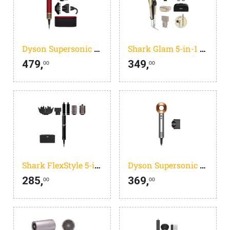
Dyson Supersonic r Curly + Coily Red Velvet
Shark Glam 5-in-1 HD6051SEU
479,
349,
00
00
Shark FlexStyle 5-in-1 Zwart HD446EU
Dyson Supersonic Origin Nikkel/Koper
285,
369,
00
00