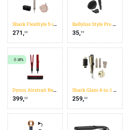
Shark FlexStyle 5-in-1 Stone HD446SLEU
BaByliss Style Pro 2100 6710DE
271,
35,
00
99
18%
Dyson Airstrait Red Velvet/Goud
Shark Glam 4-in-1 HD6041SEU
399,
259,
00
00