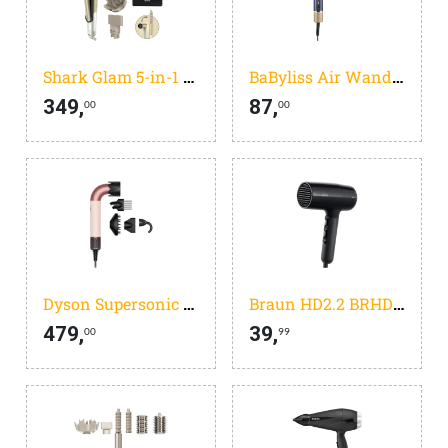
Shark Glam 5-in-1 HD6052SEU
BaByliss Air Wand 3-in-1 Wet To Dry AS6550E
349,
87,
00
00
Dyson Supersonic r Curly+Coily Ceramic Pink
Braun HD2.2 BRHD225E
479,
39,
00
99