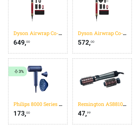
Dyson Airwrap Co-anda 2x Straight + Wavy Red Velvet
Dyson Airwrap Co-anda 2x Curly + Coily Red Velvet
649,
572,
00
00
3%
Philips 8000 Series BHD839/10
Remington AS8810 Keratin Protect Rotating Air Styler
173,
47,
00
99