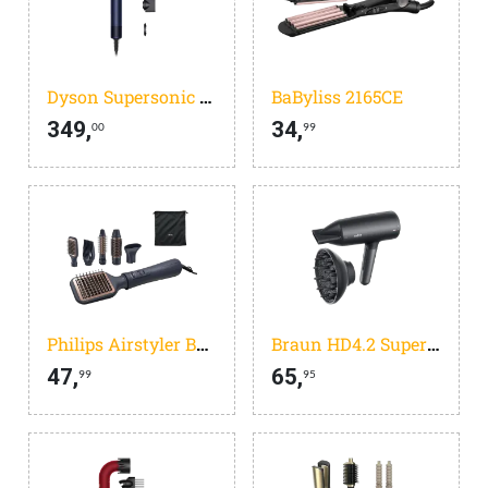
Dyson Supersonic Straight + Wavy Prussian Blue
BaByliss 2165CE
349,
34,
00
99
Philips Airstyler BHA530/00
Braun HD4.2 Super Iontec BRHD425E
47,
65,
99
95