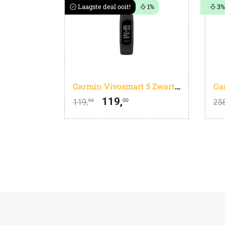
Laagste deal ooit!
1%
3%
Garmin Vivosmart 5 Zwart L
Ga
119,
119,
258
98
00