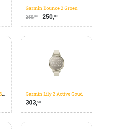
Garmin Bounce 2 Groen
250,
258,
00
00
Huawei Watch GT5 Pro 46mm Grijs/Zwart
Garmin Lily 2 Active Goud
303,
00