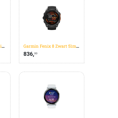
Garmin Vivoactive 6 Music Roze
Garmin Fenix 8 Zwart 51mm
836,
00