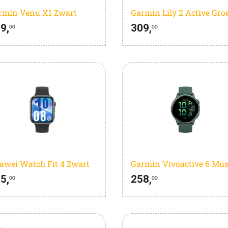
rmin Venu X1 Zwart
Garmin Lily 2 Active Gro
9,
309,
00
00
awei Watch Fit 4 Zwart
5,
258,
00
00