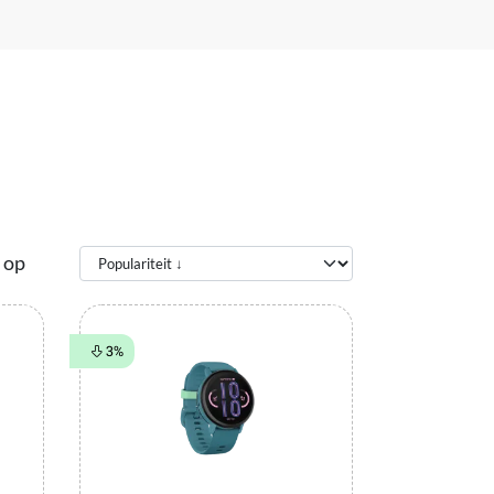
 op
3%