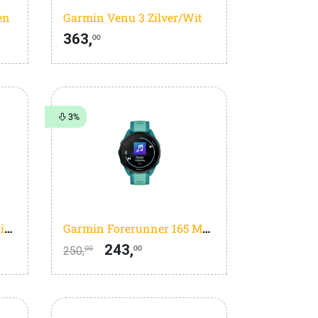
en
Garmin Venu 3 Zilver/Wit
363,
00
3%
Garmin Vivoactive 6 Music Groen
Garmin Forerunner 165 Music Turquoise
243,
250,
00
00