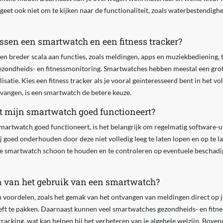
rgeet ook niet om te kijken naar de functionaliteit, zoals waterbestendighe
ussen een smartwatch en een fitness tracker?
n breder scala aan functies, zoals meldingen, apps en muziekbediening, te
gezondheids- en fitnessmonitoring. Smartwatches hebben meestal een gr
satie. Kies een fitness tracker als je vooral geïnteresseerd bent in het v
tvangen, is een smartwatch de betere keuze.
at mijn smartwatch goed functioneert?
martwatch goed functioneert, is het belangrijk om regelmatig software-up
j goed onderhouden door deze niet volledig leeg te laten lopen en op te l
de smartwatch schoon te houden en te controleren op eventuele beschadig
n van het gebruik van een smartwatch?
 voordelen, zoals het gemak van het ontvangen van meldingen direct op je
t te pakken. Daarnaast kunnen veel smartwatches gezondheids- en fitnes
racking, wat kan helpen bij het verbeteren van je algehele welzijn. Bove