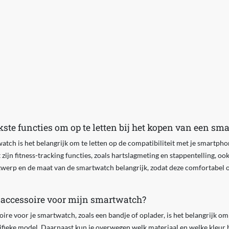
kste functies om op te letten bij het kopen van een sm
atch is het belangrijk om te letten op de compatibiliteit met je smartpho
ijn fitness-tracking functies, zoals hartslagmeting en stappentelling, ook
ntwerp en de maat van de smartwatch belangrijk, zodat deze comfortabel om j
e accessoire voor mijn smartwatch?
oire voor je smartwatch, zoals een bandje of oplader, is het belangrijk om
fieke model. Daarnaast kun je overwegen welk materiaal en welke kleur h