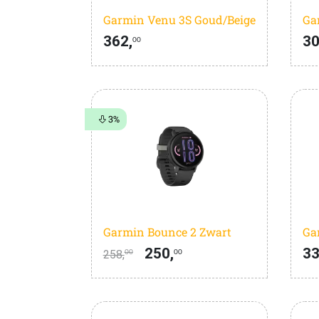
Garmin Venu 3S Goud/Beige
362,
30
00
3%
Garmin Bounce 2 Zwart
250,
33
258,
00
00