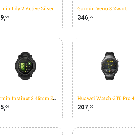
Garmin Lily 2 Active Zilver/Paars
Garmin Venu 3 Zwart
9,
346,
00
00
Garmin Instinct 3 45mm Zwart
5,
207,
00
00