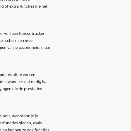
id of extra functies die het
rwijl een fitness tracker
oter scherm en meer
olgen van je gezondheid, maar
dates uit te voeren.
aden wanneer dat nodig is.
ingen die de prestaties
 pols, waardoor je je
sfuncties bieden, zoals
ndien kunnen ze ook functies