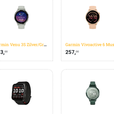
Garmin Venu 3S Zilver/Groen
3,
257,
00
00