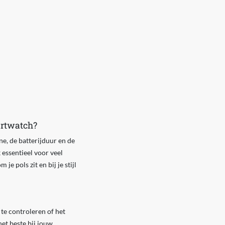
artwatch?
ne, de batterijduur en de
 essentieel voor veel
e pols zit en bij je stijl
 te controleren of het
et beste bij jouw