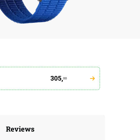
305,
00
Reviews