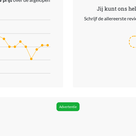
Jij kunt ons he
Schrijf de allereerste re
ries.
s. Data ranges from 254.15 to 375.
Advertentie