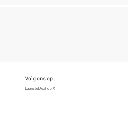
rticale oscillatie meten
Volg ons op
LaagsteDeal op X
gstuk van je Apple iPhone, Als sieraad om je