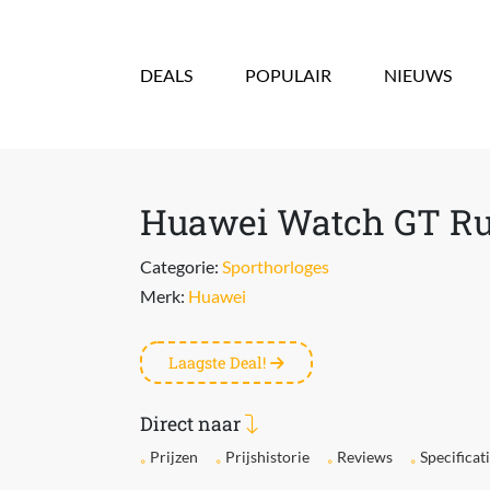
Overslaan en naar de inhoud gaan
DEALS
POPULAIR
NIEUWS
Huawei Watch GT Ru
Categorie:
Sporthorloges
Merk:
Huawei
Laagste Deal!
Direct naar
Prijzen
Prijshistorie
Reviews
Specificat