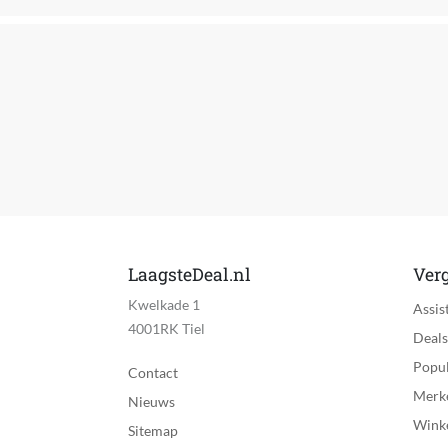
Kleur horlogeband
Batterijduur wearable
Batterijduur tijdens gebruik GPS
Activiteit
Fiets specificaties
Hardloop specificaties
Zwem specificaties
LaagsteDeal.nl
Verg
Kwelkade 1
Inclusief virtuele workouts
Assis
4001RK Tiel
Deals
Golf specificaties
Popul
Contact
Primair gebruik smartwatch
Merk
Nieuws
Wink
Sitemap