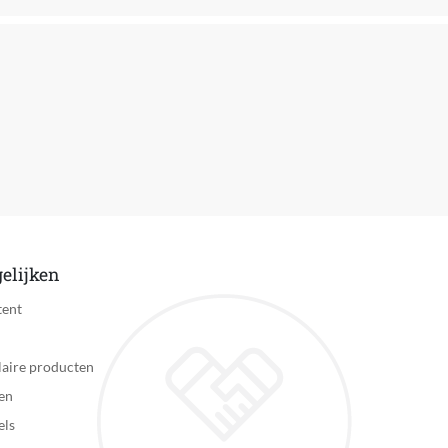
Blauw
336 uur
32 uur
Hardlopen, Fitness
Niet van toepassing
Grondcontacttijd meten, Rencadans meten, Staplengte meten, Ve
Baantjes tellen
elijken
Nee
tent
Niet van toepassing
aire producten
Inzicht in sport, Verlengstuk van je Android smartphone, Verlen
en
pols, Inzicht in gezondheid
els