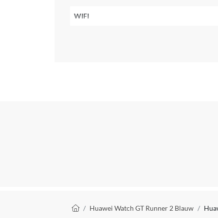
WIFI
Bluetooth
Formaat horlogekast
Waterdichtheid
IP-certificering
Materiaal
Kleur horlogekast
Scherm afmetingen
Touchscreen
Minimale polsomtrek
Kruimelpad
Huawei Watch GT Runner 2 Blauw
Huaw
Maximale polsomtrek