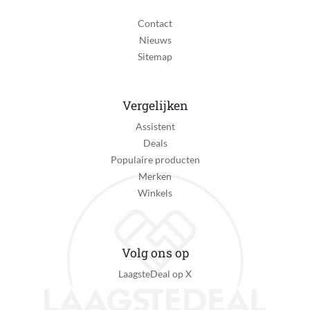
Contact
Activiteit
Nieuws
Hardlopen
Sitemap
Fiets specificaties
Niet van toepassing
Vergelijken
Hardloop specificaties
Assistent
Grondcontacttijd meten, Rencadans meten, Staplengte
Deals
meten, Verticale oscillatie meten
Populaire producten
Zwem specificaties
Merken
Baantjes tellen
Winkels
Inclusief virtuele workouts
Nee
Volg ons op
Golf specificaties
LaagsteDeal op X
Niet van toepassing
Primair gebruik smartwatch