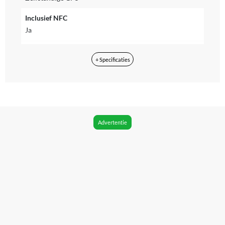
Inclusief NFC
Ja
Geschikt om mee te betalen
+ Specificaties
Ja
Bluetooth
Ja
Formaat horlogekast
Advertentie
43 mm
Waterdichtheid
5 ATM (Regen- & Spatwaterdicht)
IP-certificering
IP69 (volledig stofdicht en vochtdicht)
Materiaal
Titanium