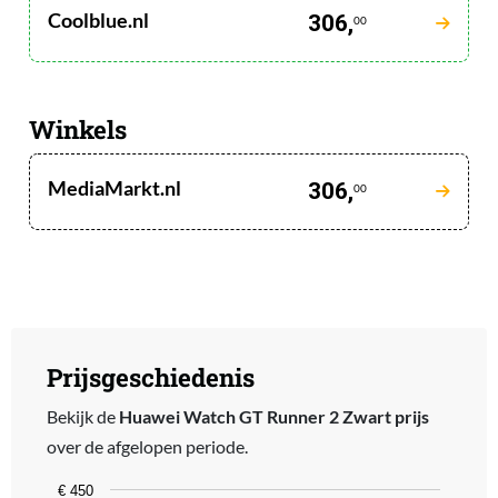
Coolblue.nl
306,
00
Winkels
MediaMarkt.nl
306,
00
Prijsgeschiedenis
Bekijk de
Huawei Watch GT Runner 2 Zwart prijs
over de afgelopen periode.
Chart
€ 450