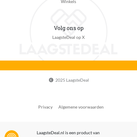
Winkels
Draadloze verbinding
Ja
Volg ons op
Bedrade snelheid
Niet bedraad
LaagsteDeal op X
WIFI
Ja
Type WIFI netwerk
Dual-band
2025 LaagsteDeal
Netwerk beveiliging opties
Firewall
PoE ondersteuning
Privacy
Algemene voorwaarden
Nee
Inclusief recorder
LaagsteDeal.nl is een product van
Ja