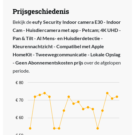
Prijsgeschiedenis
Bekijk de
eufy Security Indoor camera E30 - Indoor
Cam - Huisdiercamera met app - Petcam; 4K UHD -
Pan & Tilt - AI Mens- en Huisdierdetectie -
Kleurennachtzicht - Compatibel met Apple
HomeKit - Tweewegcommunicatie - Lokale Opslag
- Geen Abonnementskosten prijs
over de afgelopen
periode.
Chart
€ 80
Line chart with 19 data points.
The chart has 1 X axis displaying categories.
€ 70
The chart has 1 Y axis displaying values. Data ranges from 54 to 74
€ 60