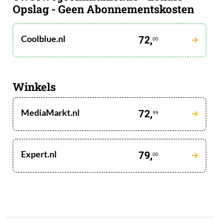
Opslag - Geen Abonnementskosten
Coolblue.nl
72,
00
Winkels
MediaMarkt.nl
72,
99
Expert.nl
79,
00