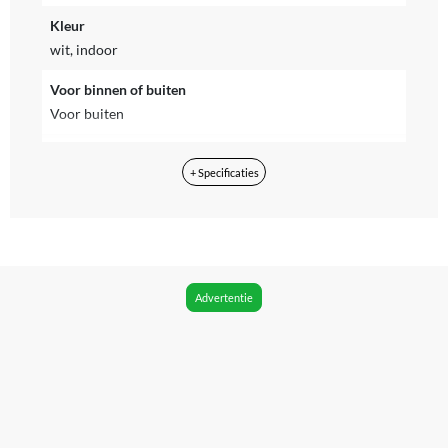
Kleur
wit, indoor
Voor binnen of buiten
Voor buiten
Inclusief montagemateriaal
+ Specificaties
Nee
Inclusief muurbeugel
Ja
Keurmerk
Advertentie
CE
IP-camera certificaten
ONVIF
Uitbreidbaar
Ja