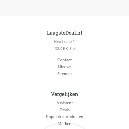
Kijkhoek
360
Camera resolutie
LaagsteDeal.nl
1024 x 1080 pixels
Kwelkade 1
Infrarood sensor (nachtzicht)
4001RK Tiel
Ja
Contact
Infrarood afstand
Nieuws
5 m
Sitemap
FPS
15
Vergelijken
Met bewegingssensor
Assistent
Ja
Deals
Populaire producten
Inclusief scherm
Merken
Nee