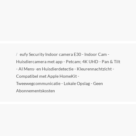
Voedingstype
Netstroom
Zichtbare microfoon
Ja
Geintegreerde speakers
Kruimelpad
Ja
eufy Security Indoor camera E30 - Indoor Cam -
Huisdiercamera met app - Petcam; 4K UHD - Pan & Tilt
IP-Camera functies
- AI Mens- en Huisdierdetectie - Kleurennachtzicht -
Geen extra functies, PTZ-camera, Dome camera
Compatibel met Apple HomeKit -
Tweewegcommunicatie - Lokale Opslag - Geen
Smart Home Platform
Abonnementskosten
Alexa Amazon, Apple HomeKit, Google Assistant
Alarmsysteem protocol
Wifi
Bereik
10 m