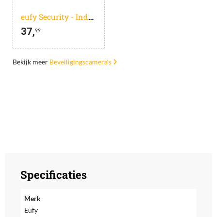
eufy Security - Indoor Cam C220 - beveiligingscamera met 2K resolutie en 360deg PTZ
37,
99
Bekijk meer
Beveiligingscamera's
Specificaties
Merk
Eufy