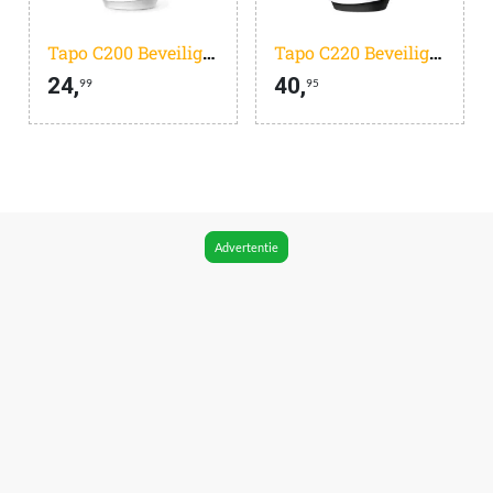
Tapo C200 Beveiligingscamera binnen - 1080P- Full HD- Pan/Tilt
Tapo C220 Beveiligingscamera binnen - 2K 4MP QHD - Pan Tilt
24,
40,
99
95
Advertentie