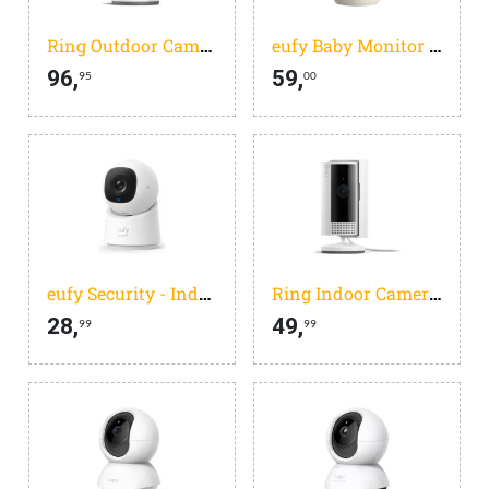
Ring Outdoor Camera Plus - batterij - wit- buitencamera - 2k
eufy Baby Monitor C10 Add-On Camera - 2K HD Resolutie - 4* Zoom - 351deg Panoramisch en 60deg Kanteling - Nachtzicht, Beweging / Huilen / Geluid / Temperatuursveranderingen, 2-Weg Communicatie, VOX, Witte Ruis
96,
59,
95
00
eufy Security - Indoor Cam C220 - beveiligingscamera met 2K resolutie en 360deg PTZ
Ring Indoor Camera (2nd Gen) - Wit - Beveiligingscamera - Binnenshuis camera
28,
49,
99
99