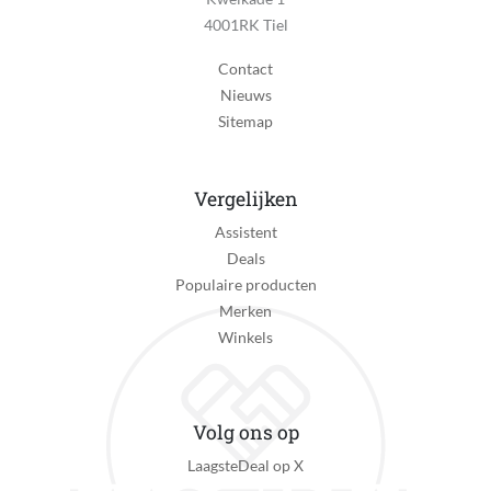
Antenne aansluiting (Coax)
4001RK Tiel
Ja
Contact
WIFI
Nieuws
Ja
Sitemap
Bluetooth
Ja
Vergelijken
Smart TV
Assistent
Ja
Deals
Smart TV Platform
Populaire producten
Tizen
Merken
Winkels
Type Smart TV Platform
Uitgebreid aantal apps
Inclusief Game Mode
Volg ons op
Ja
LaagsteDeal op X