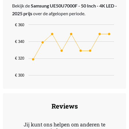
Bekijk de
Samsung UE50U7000F - 50 Inch - 4K LED -
2025 prijs
over de afgelopen periode.
Chart
€ 360
Line chart with 9 data points.
The chart has 1 X axis displaying categories.
€ 340
The chart has 1 Y axis displaying values. Data ranges from 319 to 
€ 320
€ 300
End of interactive chart.
Reviews
Jij kunt ons helpen om anderen te