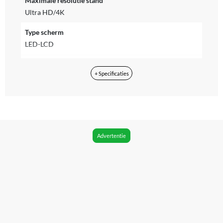
Maximale resolutie stand
Ultra HD/4K
Type scherm
LED-LCD
Type LED-LCD
+ Specificaties
LED
Beeldscherm verversing snelheid
50 Hz
HDR
Advertentie
Ja
Type High Dynamic Range
HDR10+
Type Backlight
Edge-lit