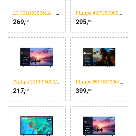
LG 32LQ63006LA - 32 inch - Full HD LED - 2022
Philips 43PUS7000/12 - 43 inch - 4K LED - 2025
269,
295,
00
00
Philips 32PFS6000/12- 32 inch - Full HD LED - 2025
Philips 55PUS7000/12 - 55 inch - 4K LED - 2025 - Smart TV
217,
399,
00
00