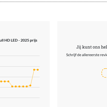
ull HD LED - 2025 prijs
Jij kunt ons he
Schrijf de allereerste re
ries.
s. Data ranges from 177 to 229.