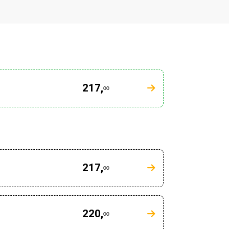
217,
00
217,
00
220,
00