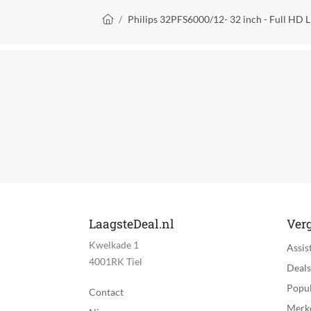
Kruimelpad
Philips 32PFS6000/12- 32 inch - Full HD 
LaagsteDeal.nl
Verg
Kwelkade 1
Assis
4001RK Tiel
Deals
Popul
Contact
Merk