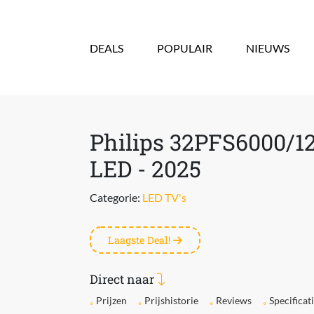
Overslaan en naar de inhoud gaan
DEALS
POPULAIR
NIEUWS
Philips 32PFS6000/12
LED - 2025
Categorie:
LED TV's
Laagste Deal!
Direct naar
Prijzen
Prijshistorie
Reviews
Specificat