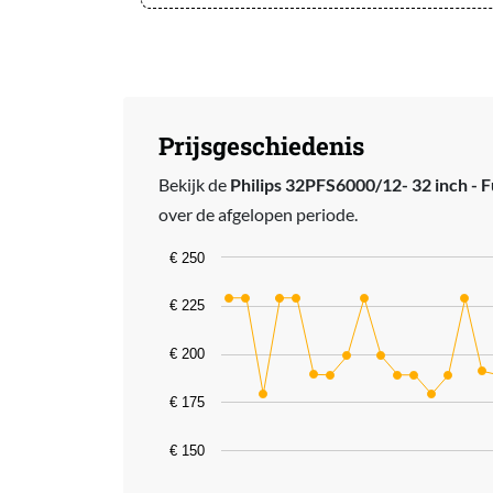
Prijsgeschiedenis
Bekijk de
Philips 32PFS6000/12- 32 inch - F
over de afgelopen periode.
Chart
€ 250
Line chart with 27 data points.
€ 225
The chart has 1 X axis displaying catego
€ 200
The chart has 1 Y axis displaying value
€ 175
€ 150
End of interactive chart.