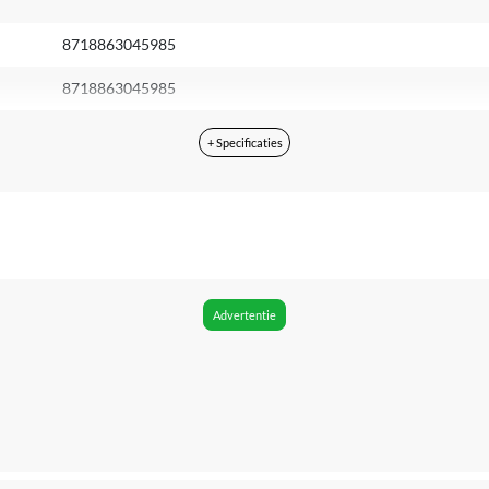
8718863045985
8718863045985
+ Specificaties
Advertentie