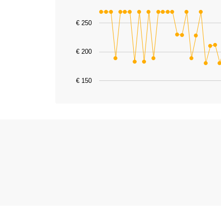
Line chart with 43 data points.
€ 250
The chart has 1 X axis displaying catego
The chart has 1 Y axis displaying values
€ 200
€ 150
End of interactive chart.