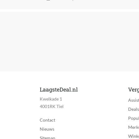
Composiet aansluiting
Antenne aansluiting (Coax)
WIFI
Bluetooth
Smart TV
Smart TV Platform
Type Smart TV Platform
LaagsteDeal.nl
Verg
Kwelkade 1
Niet ondersteunde populaire apps
Assis
4001RK Tiel
Deals
Inclusief Game Mode
Popul
Contact
Spraakbesturing
Merk
Nieuws
Wink
Bediening via mobiele app
Sitemap