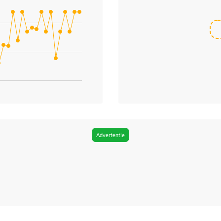
ries.
. Data ranges from 179.9 to 269.
Advertentie