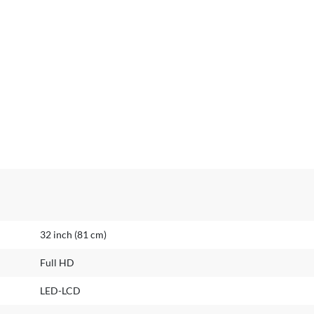
32 inch (81 cm)
Full HD
LED-LCD