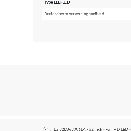
Type LED-LCD
Beeldscherm verversing snelheid
HDR
Type High Dynamic Range
Type Backlight
Input Lag
Aantal HDMI aansluitingen
HDMI versie
USB aansluiting
Ethernet verbinding
Koptelefoonaansluiting
Kruimelpad
LG 32LQ63006LA - 32 inch - Full HD LED 
Optische uitgang poort