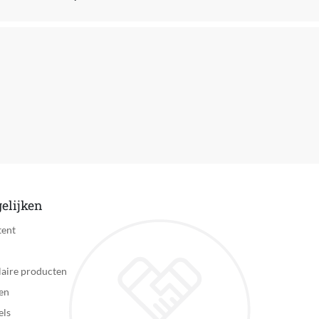
Nee
Ja
Ja
Ja
Ja
webOS
Uitgebreid aantal apps
elijken
Ziggo GO
tent
Nee
aire producten
Nee
en
els
Ja