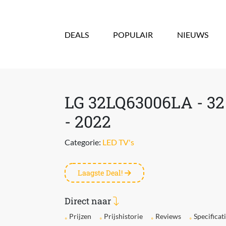
Overslaan en naar de inhoud gaan
DEALS
POPULAIR
NIEUWS
LG 32LQ63006LA - 32 
- 2022
Categorie:
LED TV's
Laagste Deal!
Direct naar
Prijzen
Prijshistorie
Reviews
Specificat