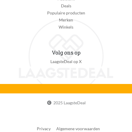
Profielzool
Deals
Verpakking breedte
Populaire producten
248 mm
Merken
Winkels
Verpakking hoogte
126 mm
Verpakking lengte
Volg ons op
336 mm
LaagsteDeal op X
Verpakkingsgewicht
818 g
Vorm neus
Ronde neus
2025 LaagsteDeal
EAN
0197976411593
Privacy
Algemene voorwaarden