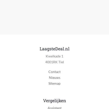
Synthetisch
Materiaal zool
Rubber
Kleding artikelnummer
150420-BBK
Model
Glide-Step Pro
LaagsteDeal.nl
Kwelkade 1
Patroon
4001RK Tiel
Overig
Contact
Schoen gelegenheid
Nieuws
Casual schoenen
Sitemap
Schoenopties
Geen opties
Vergelijken
Type zool
Assistent