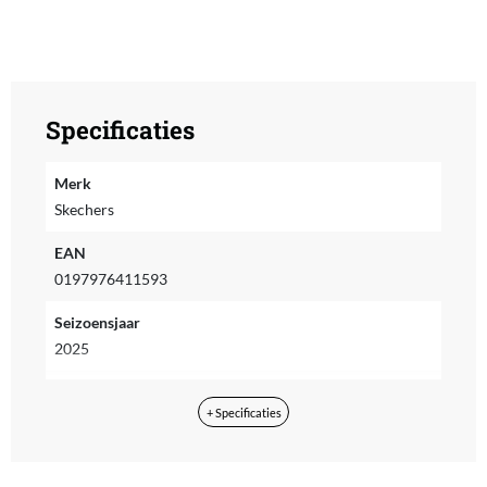
Specificaties
Merk
Skechers
EAN
0197976411593
Seizoensjaar
2025
Seizoenscollectie
+ Specificaties
Herfst/Winter
Doelgroep