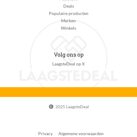
Profielzool
Deals
Verpakking breedte
Populaire producten
251 mm
Merken
Winkels
Verpakking hoogte
129 mm
Verpakking lengte
Volg ons op
336 mm
LaagsteDeal op X
Verpakkingsgewicht
774 g
Vorm neus
Ronde neus
2025 LaagsteDeal
EAN
0197976411579
Privacy
Algemene voorwaarden