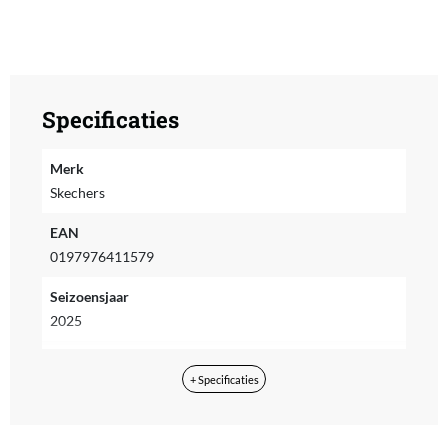
Specificaties
Merk
Skechers
EAN
0197976411579
Seizoensjaar
2025
Seizoenscollectie
+ Specificaties
Herfst/Winter
Doelgroep