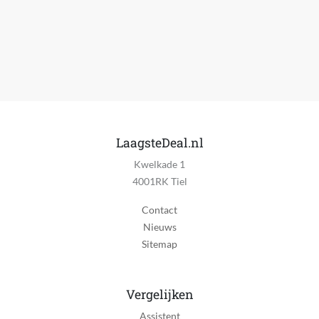
Synthetisch
Materiaal zool
Rubber
Kleding artikelnummer
150420-BBK
Model
Glide-Step Pro
LaagsteDeal.nl
Kwelkade 1
Patroon
4001RK Tiel
Overig
Contact
Schoen gelegenheid
Nieuws
Casual schoenen
Sitemap
Schoenopties
Geen opties
Vergelijken
Type zool
Assistent