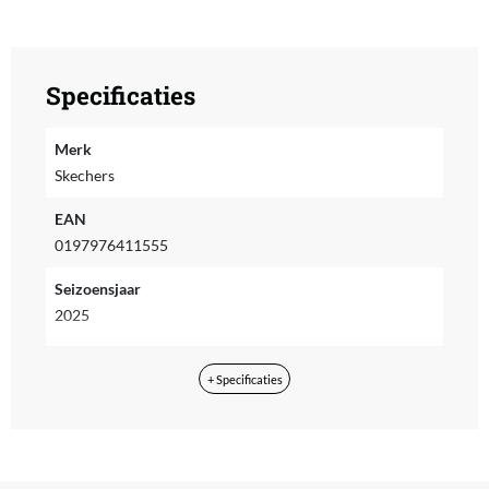
Specificaties
Merk
Skechers
EAN
0197976411555
Seizoensjaar
2025
Seizoenscollectie
+ Specificaties
Herfst/Winter
Doelgroep
Volwassenen