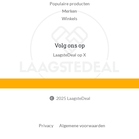
Verpakking breedte
Populaire producten
236 mm
Merken
Winkels
Verpakking hoogte
121 mm
Verpakking lengte
Volg ons op
314 mm
LaagsteDeal op X
Verpakkingsgewicht
740 g
Vorm neus
Ronde neus
2025 LaagsteDeal
EAN
0197976411555
Privacy
Algemene voorwaarden