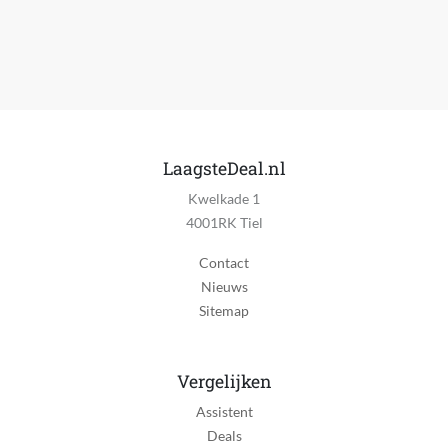
Materiaal zool
Rubber
Kleding artikelnummer
150420-BBK
Model
Glide-Step Pro
LaagsteDeal.nl
Kwelkade 1
Patroon
4001RK Tiel
Overig
Contact
Schoen gelegenheid
Nieuws
Casual schoenen
Sitemap
Schoenopties
Geen opties
Vergelijken
Type zool
Assistent
Profielzool
Deals