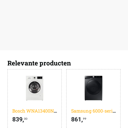
Relevante producten
Bosch WNA13400NL - Serie 4 - Was-droogcombinatie Extra Stil - Wassen en drogen in 1 keer - 8KG/5KG - SpeedPerfect, tot 65% sneller wassen - Met stoom
Samsung 6000-serie WD11DG6B85BB - AI Wash - was-droogcombinatie - 6kg
839,
861,
00
99