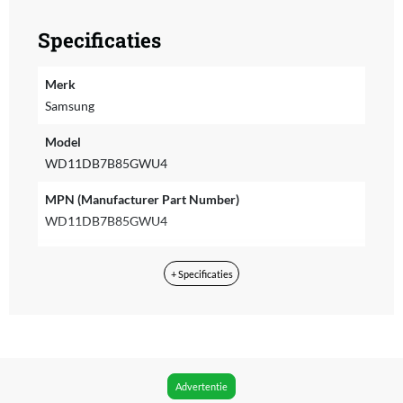
Specificaties
Merk
Samsung
Model
WD11DB7B85GWU4
MPN (Manufacturer Part Number)
WD11DB7B85GWU4
EAN
+ Specificaties
8806095588926
Taal bedieningspaneel
Anders
Taal handleiding
Advertentie
Universeel