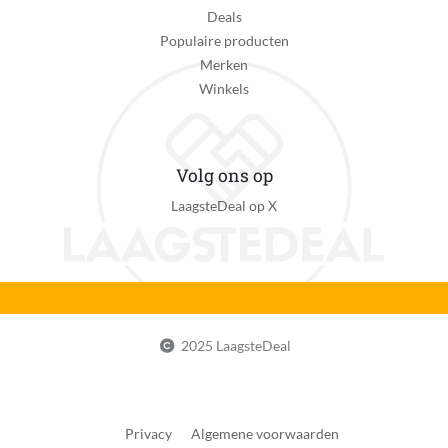
Deals
Type wasprogramma
Populaire producten
Eco 40-60
Merken
Winkels
Heeft anti-kreuk fase
Ja
Laadvermogen wasdroger
Volg ons op
6 kg
LaagsteDeal op X
Type droogprogramma
Katoen
Toerental centrifuge
1400 r/min
2025 LaagsteDeal
Toerental aanpasbaar
Ja
Balans systeem
Privacy
Algemene voorwaarden
Ja