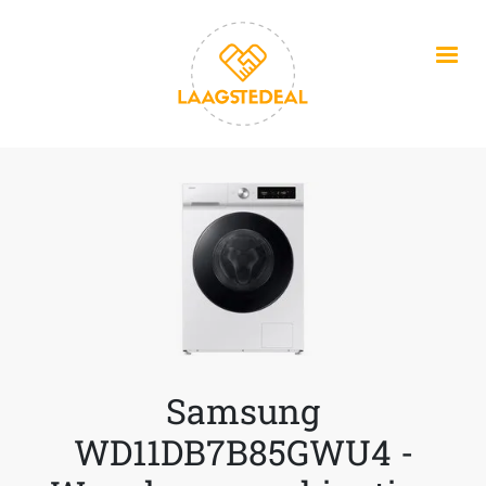
Overslaan en naar de inhoud gaan
Samsung
WD11DB7B85GWU4 -