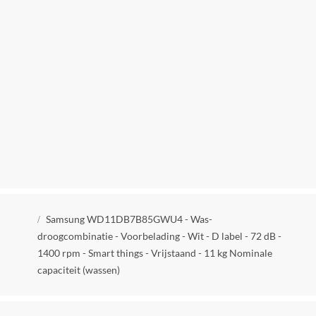
Kleur
Wit
Verpakkingsgewicht
79 kg
Product gewicht
77 kg
Fabrieksgarantie termijn
2 jaar
Extra garantie
Kruimelpad
Geen extra garantie
Samsung WD11DB7B85GWU4 - Was-
droogcombinatie - Voorbelading - Wit - D label - 72 dB -
Steenkool borstel motor
1400 rpm - Smart things - Vrijstaand - 11 kg Nominale
Koolborstelloze motor
capaciteit (wassen)
Waarde energielabel nieuw 2021
D