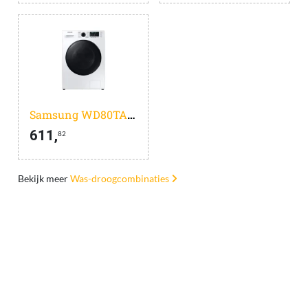
Samsung WD80TA049BE - EcoBubble - 5000 serie - Was-droogcombinatie
611,
82
Bekijk meer
Was-droogcombinaties