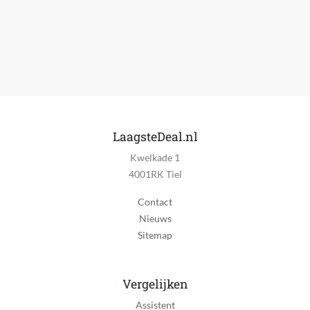
Energie-efficiëntieklasse alleen wassen
A
Energie besparing
Ja
Warm water verbinding
Nee
LaagsteDeal.nl
Laadvermogen wasmachine
Kwelkade 1
11 kg
4001RK Tiel
Wasresultaat
Contact
Klasse A
Nieuws
Sitemap
Geluidsniveau wassen
72
Vergelijken
Geluidsniveauklasse
D
Assistent