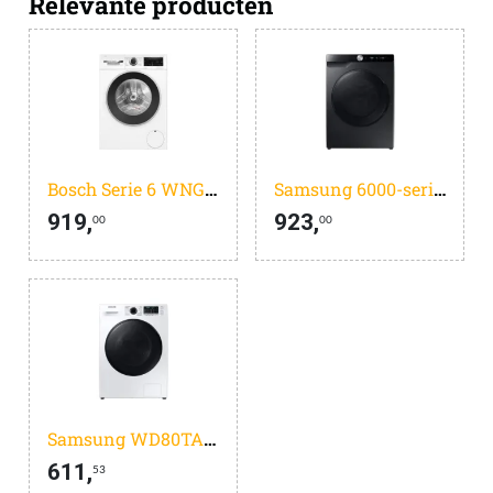
Relevante producten
Bosch Serie 6 WNG254A7NL - Was-droogcombinatie - Wassen en drogen in 1 keer - Extra stil - 10.5/6 kg - 1400 rpm - Automatisch doseren - Met stoom
Samsung 6000-serie WD11DG6B85BB - AI Wash - was-droogcombinatie - 6kg
919,
923,
00
00
Samsung WD80TA049BE - EcoBubble - 5000 serie - Was-droogcombinatie
611,
53