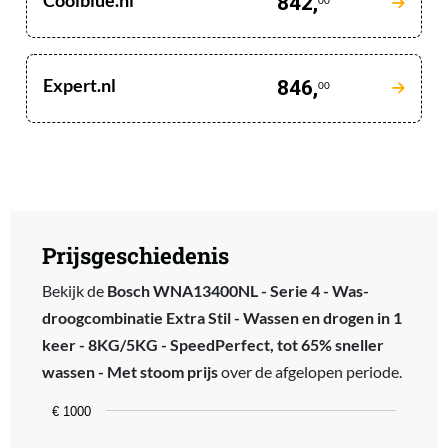
Coolblue.nl
842,
00
Expert.nl
846,
00
Prijsgeschiedenis
Bekijk de
Bosch WNA13400NL - Serie 4 - Was-
droogcombinatie Extra Stil - Wassen en drogen in 1
keer - 8KG/5KG - SpeedPerfect, tot 65% sneller
wassen - Met stoom prijs
over de afgelopen periode.
Chart
€ 1000
Line chart with 50 data points.