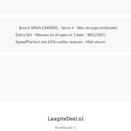
Materiaal tuimelaar
RVS
Positie deur scharnier
Kruimelpad
Links
Bosch WNA13400NL - Serie 4 - Was-droogcombinatie
Extra Stil - Wassen en drogen in 1 keer - 8KG/5KG -
Deur scharnier switch mogelijkheid
SpeedPerfect, tot 65% sneller wassen - Met stoom
Nee
Snoerlengte
2.10 m
Verpakkingsgewicht
50 kg
Product gewicht
71 kg
Fabrieksgarantie termijn
LaagsteDeal.nl
2 jaar
Kwelkade 1