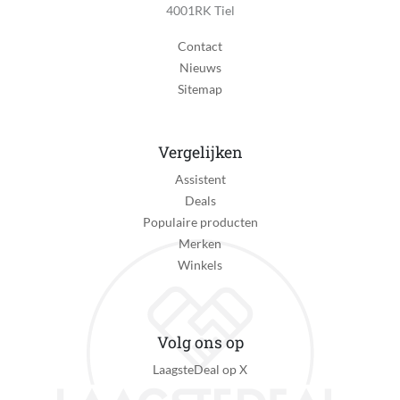
Uitzonderingen fabrieksgarantie
4001RK Tiel
10 jaar garantie op de motor
Contact
Extra garantie
Nieuws
10 jaar garantie op de motor
Sitemap
Reparatie type
On-site repair
Vergelijken
Verpakkingsinhoud
Assistent
Was-droogcombinatie, handleiding
Deals
Populaire producten
Steenkool borstel motor
Merken
Koolborstelloze motor
Winkels
Energieverbruik per 100 cycli
313 kWh
Volg ons op
Energie-efficiëntieklasse alleen wassen
LaagsteDeal op X
C