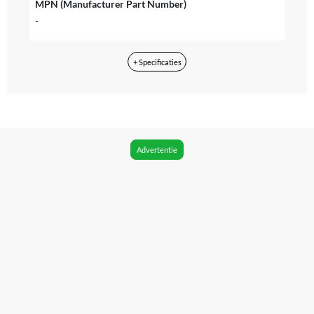
MPN (Manufacturer Part Number)
-
EAN
+ Specificaties
4242005250110
Taal bedieningspaneel
Nederlands
Taal handleiding
Advertentie
Nederlands
Kleur
Wit
Stand display
Recht
Deur maat
32 cm