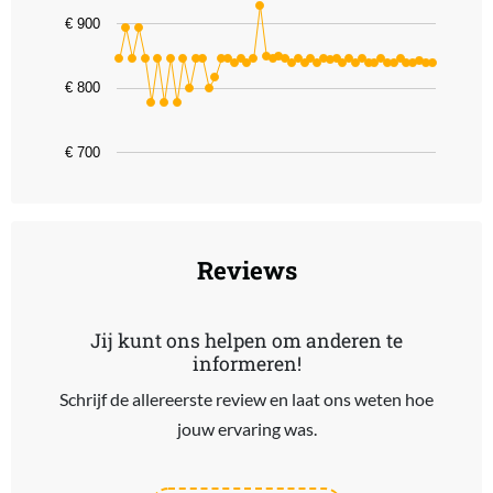
The chart has 1 X axis displaying categories.
€ 900
The chart has 1 Y axis displaying values. Data ranges from 777 to 
€ 800
€ 700
End of interactive chart.
Reviews
Jij kunt ons helpen om anderen te
informeren!
Schrijf de allereerste review en laat ons weten hoe
jouw ervaring was.