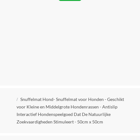
Type knaagdier
Konijn
Product lengte
50 cm
Product breedte
50 cm
Product gewicht
0.22 kg
Fabrikant Naam
Kruimelpad
FixionParts B.V.
Snuffelmat Hond- Snuffelmat voor Honden - Geschikt
voor Kleine en Middelgrote Hondenrassen - Antislip
Fabrikantgegevens
Interactief Hondenspeelgoed Dat De Natuurlijke
De overige informatie van de fabrikant is momenteel
Zoekvaardigheden Stimuleert - 50cm x 50cm
niet beschikbaar.
Aantal stuks in verpakking