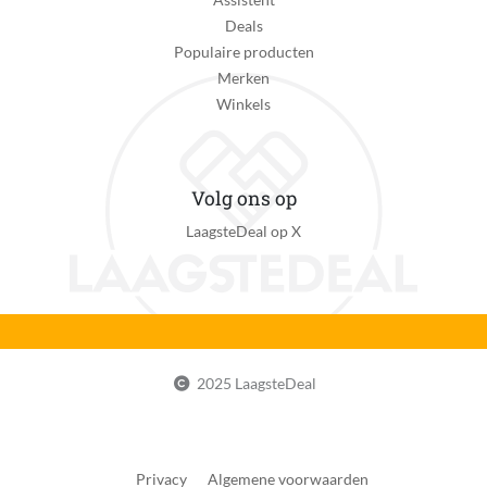
20 cm
Deals
Populaire producten
Verpakking hoogte
Merken
5 cm
Winkels
Verpakking lengte
20 cm
Volg ons op
Verpakkingsgewicht
LaagsteDeal op X
0.27 kg
eWaste
Nee
EAN
4070751126317
2025 LaagsteDeal
Privacy
Algemene voorwaarden