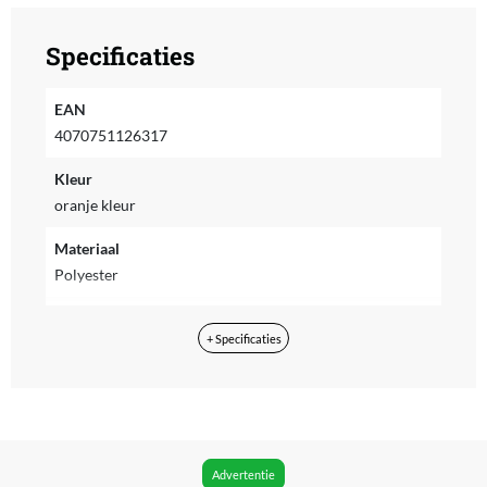
Specificaties
EAN
4070751126317
Kleur
oranje kleur
Materiaal
Polyester
Leeftijd dier
+ Specificaties
Elke levensfase
Maat
One size
Type dier
Advertentie
Hond, Kat