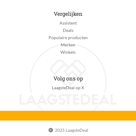
Oplaadtijd
8 uur
Vergelijken
Assistent
Batterij duur
Deals
60 minuut
Populaire producten
Snoerlengte
Merken
2 m
Winkels
Materiaal messen
RVS
Volg ons op
Zelfslijpende messen
LaagsteDeal op X
Nee
Verstelbare kammen
Ja
Manier van lengte-instelling
Via draaimechanisme
2025 LaagsteDeal