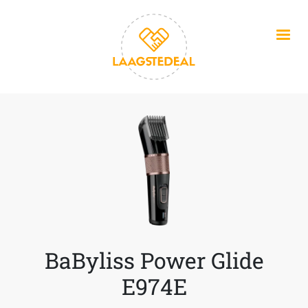
Overslaan en naar de inhoud gaan
BaByliss Power Glide
E974E