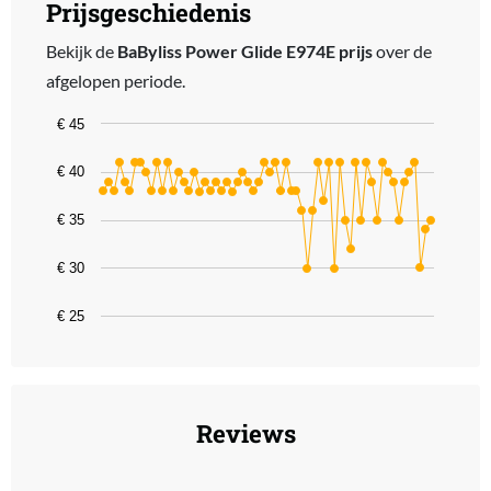
Prijsgeschiedenis
Bekijk de
BaByliss Power Glide E974E prijs
over de
afgelopen periode.
Chart
€ 45
Line chart with 62 data points.
€ 40
The chart has 1 X axis displaying categories.
The chart has 1 Y axis displaying values. Data ranges from 29.9 to 
€ 35
€ 30
€ 25
End of interactive chart.
Reviews