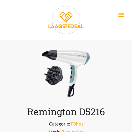
Overslaan en naar de inhoud gaan
Remington D5216
Categorie:
Föhns
Merk:
Remington