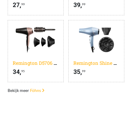
27,
39,
99
99
Remington D5706 Curl & Straight Confidence
Remington Shine Therapy PRO 2200 AC9300
34,
35,
95
99
Bekijk meer
Föhns