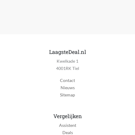
Keramische verwarmingselementen
Nee
Draadloos
Nee
Flexibel roterend koord
Nee
LaagsteDeal.nl
Kwelkade 1
Ophangbaar
4001RK Tiel
Ja
Contact
Koude lucht positie
Nieuws
Ja
Sitemap
Aantal snelheden
2
Vergelijken
Aantal warmtestanden
Assistent
3
Deals