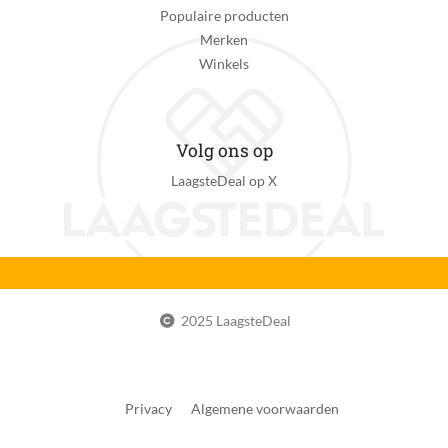
Inklapbare handgreep
Populaire producten
Nee
Merken
Winkels
Fabrieksgarantie termijn
3 jaar
Uitzonderingen fabrieksgarantie
Volg ons op
+1 jaar extra garantie bij registratie voor 28 dagen na
LaagsteDeal op X
aankoop via www.remington.nl/productregistratie
Reparatie type
Carry-in
CE markering
Zichtbaar
2025 LaagsteDeal
Inclusief volume diffuser
Ja
Privacy
Algemene voorwaarden
MPN (Manufacturer Part Number)
45555.560.100