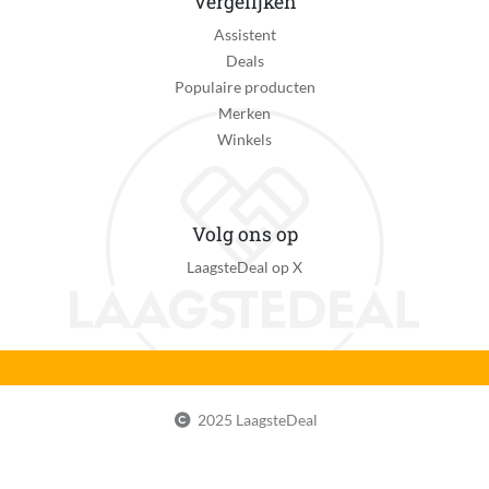
Vergelijken
Kort haar: 3 - 15 mm, Langer haar: langer dan 15 mm
Assistent
Deals
EAN
Populaire producten
8720689045360
Merken
Winkels
Volg ons op
LaagsteDeal op X
2025 LaagsteDeal