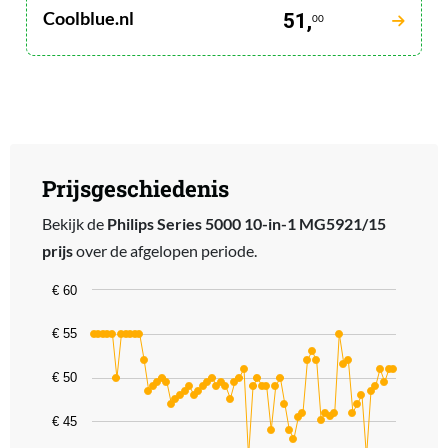
Coolblue.nl
51,
00
Prijsgeschiedenis
Bekijk de
Philips Series 5000 10-in-1 MG5921/15
prijs
over de afgelopen periode.
Chart
€ 60
Line chart with 67 data points.
€ 55
The chart has 1 X axis displaying categories.
The chart has 1 Y axis displaying values. Data ranges from 40.99 t
€ 50
€ 45