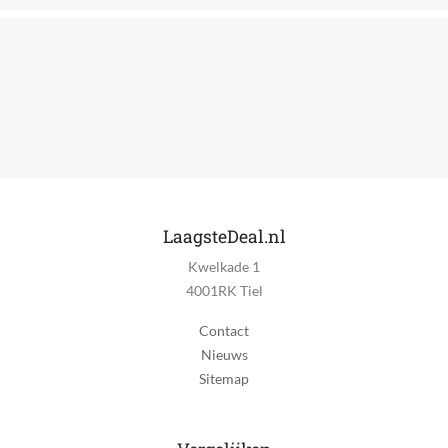
Maximale verstelbare lengte
16 cm
Minimale verstelbare lengte
0.5 cm
Tussenstappen lengte-instelling
11 mm
Fabrikantgegevens
LaagsteDeal.nl
De informatie van de fabrikant is momenteel niet
Kwelkade 1
beschikbaar.
4001RK Tiel
MPN (Manufacturer Part Number)
Contact
MG5921/15
Nieuws
Sitemap
Taal handleiding
Universeel, Nederlands
Type kapsel