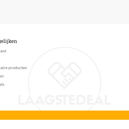
Ja
Zichtbaar
Jongens en meisjes
MG5920/15
elijken
Engels
tent
Gemillimeterd haar: 1 - 3 mm
aire producten
161 mm
en
els
69 mm
230 mm
468.00 g
8720689002219