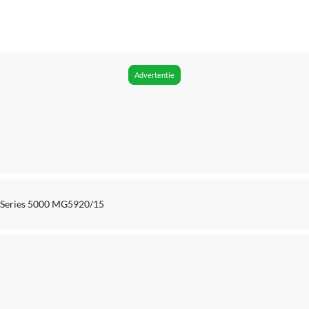
Aantal bevestigingen:10;Reinigingsborsteltje
Oor
Ja
Advertentie
Ja
1 minuut
120 minuut
Ja
s Series 5000 MG5920/15
Opzetbare kammen
16 mm
0.5 mm
11 mm