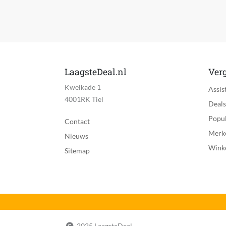
Snel laden functionaliteit
CE markering
Geslacht
MPN (Manufacturer Part Number)
LaagsteDeal.nl
Verg
Kwelkade 1
Taal handleiding
Assis
4001RK Tiel
Deals
Type kapsel
Popul
Contact
Verpakking breedte
Merk
Nieuws
Wink
Verpakking hoogte
Sitemap
Verpakking lengte
Verpakkingsgewicht
EAN
2025 LaagsteDeal