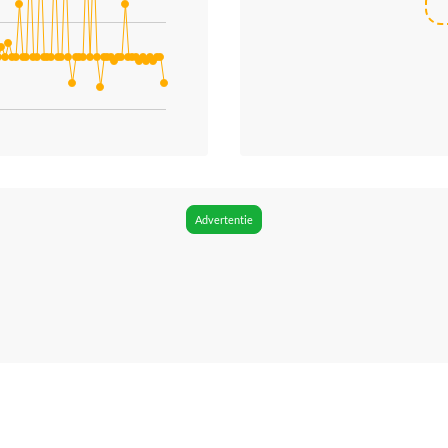
ries.
. Data ranges from 42.54 to 57.95.
Advertentie