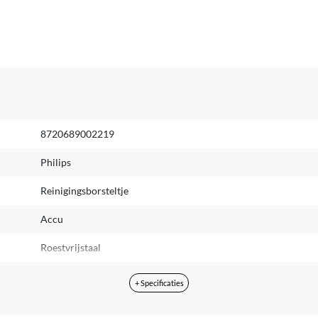
8720689002219
Philips
Reinigingsborsteltje
Accu
Roestvrijstaal
Karton
+ Specificaties
Carry-in