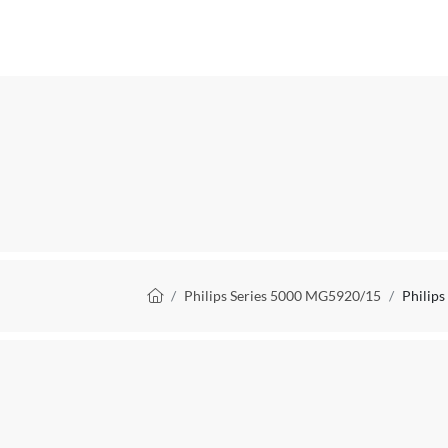
Verpakkingsinhoud
Geschikt voor lichaamsdeel
Draadloos
Nat en droog te gebruiken
Oplaadtijd
Batterij duur
Zelfslijpende messen
Kruimelpad
Philips Series 5000 MG5920/15
Philip
Manier van lengte-instelling
Maximale verstelbare lengte
Minimale verstelbare lengte
Tussenstappen lengte-instelling