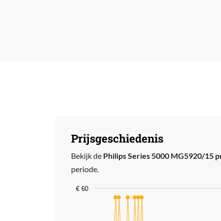
Prijsgeschiedenis
Bekijk de
Philips Series 5000 MG5920/15 pr
periode.
Chart
€ 60
Line chart with 119 data points.