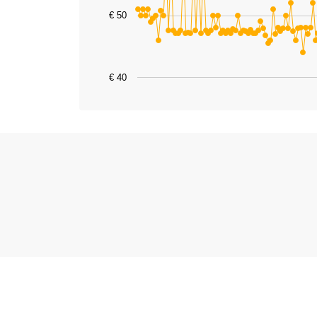
The chart has 1 X axis displaying catego
€ 50
The chart has 1 Y axis displaying values
€ 40
End of interactive chart.