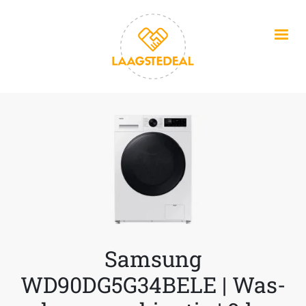
Overslaan en naar de inhoud gaan
Samsung
WD90DG5G34BELE | Was-