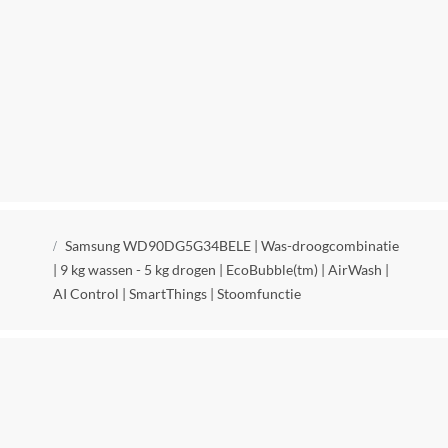
Stand display
Recht
Deur maat
35 cm
Materiaal tuimelaar
RVS
Positie deur scharnier
Kruimelpad
Links
Samsung WD90DG5G34BELE | Was-droogcombinatie
| 9 kg wassen - 5 kg drogen | EcoBubble(tm) | AirWash |
Deur scharnier switch mogelijkheid
AI Control | SmartThings | Stoomfunctie
Nee
Snoerlengte
1.50 m
Verpakkingsgewicht
65 kg