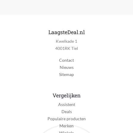
Product gewicht
65 kg
Fabrieksgarantie termijn
LaagsteDeal.nl
2 jaar
Kwelkade 1
Uitzonderingen fabrieksgarantie
4001RK Tiel
2 JAAR AAN HUIS
Contact
Extra garantie
Nieuws
20 jaar garantie op de motor
Sitemap
Reparatie type
On-site repair, Pick-up en return, Carry-in
Vergelijken
Verpakkingsinhoud
Assistent
WASDROOGCOMBINATIE
Deals
Populaire producten
Steenkool borstel motor
Merken
Koolborstelloze motor
Winkels