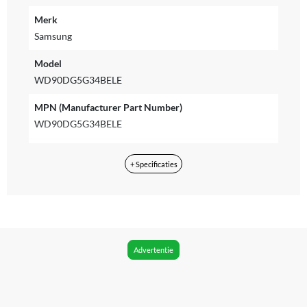
Merk
Samsung
Model
WD90DG5G34BELE
MPN (Manufacturer Part Number)
WD90DG5G34BELE
EAN
+ Specificaties
8806097053101
Taal bedieningspaneel
Engels
Taal handleiding
Advertentie
Nederlands, Engels, Frans
Kleur
Wit met zwarte deur