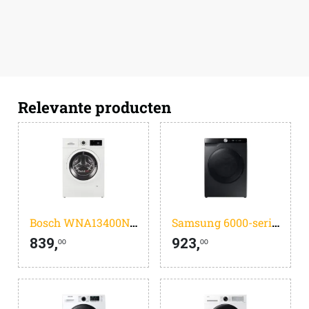
Relevante producten
Bosch WNA13400NL - Serie 4 - Was-droogcombinatie Extra Stil - Wassen en drogen in 1 keer - 8KG/5KG - SpeedPerfect, tot 65% sneller wassen - Met stoom
Samsung 6000-serie WD11DG6B85BB - AI Wash - was-droogcombinatie - 6kg
839,
923,
00
00