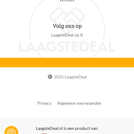
Waarde energielabel nieuw 2021
A
Volg ons op
Energieverbruik per 100 cycli
LaagsteDeal op X
44 kWh
Energie-efficiëntieklasse alleen wassen
A
Energieverbruik alleen wassen per 100 cycli
44 kWh
2025 LaagsteDeal
Waterverbruik per cyclus
50 l
Privacy
Algemene voorwaarden
Energie besparing
Ja
Warm water verbinding
LaagsteDeal.nl is een product van
Nee