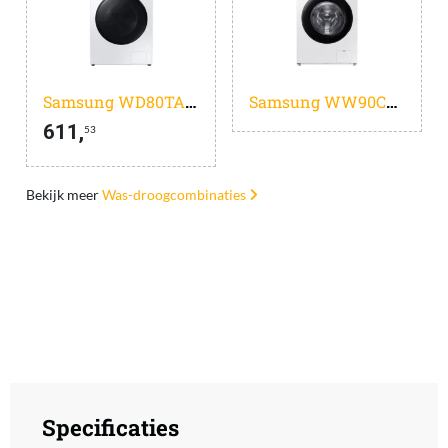
Samsung WD80TA049BE - EcoBubble - 5000 serie - Was-droogcombinatie
Samsung WW90CGC04AAHEN - Ecobubble - 5000 serie - Wasmachine - 10% zuiniger dan energielabel A
611,
53
Bekijk meer
Was-droogcombinaties
Specificaties