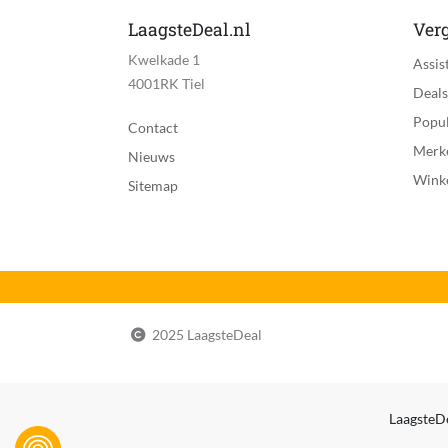
LaagsteDeal.nl
Verg
Kwelkade 1
Assis
4001RK Tiel
Deals
Popul
Contact
Merk
Nieuws
Wink
Sitemap
2025 LaagsteDeal
LaagsteDe