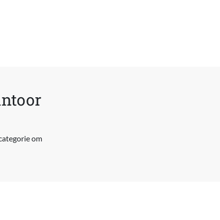
antoor
 categorie om