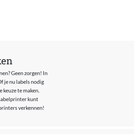
ken
nnen? Geen zorgen! In
f je nu labels nodig
te keuze te maken.
labelprinter kunt
printers verkennen!