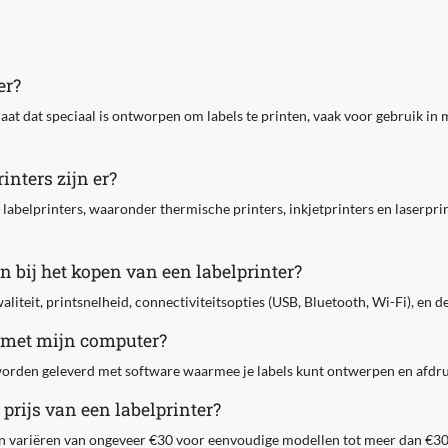
er?
raat dat speciaal is ontworpen om labels te printen, vaak voor gebruik in 
inters zijn er?
 labelprinters, waaronder thermische printers, inkjetprinters en laserpri
n bij het kopen van een labelprinter?
aliteit, printsnelheid, connectiviteitsopties (USB, Bluetooth, Wi-Fi), en d
 met mijn computer?
 worden geleverd met software waarmee je labels kunt ontwerpen en afdr
prijs van een labelprinter?
kan variëren van ongeveer €30 voor eenvoudige modellen tot meer dan €3