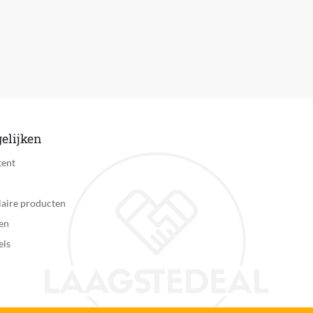
elijken
tent
aire producten
en
els