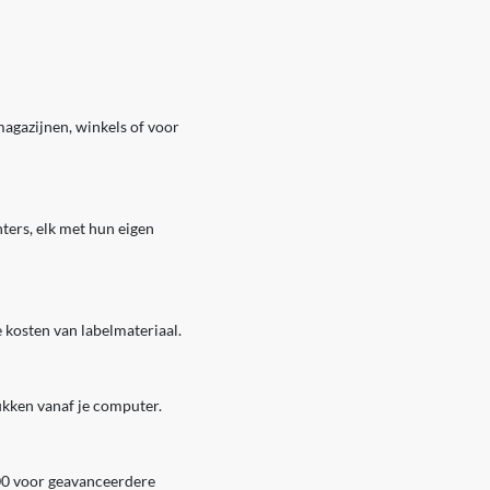
magazijnen, winkels of voor
nters, elk met hun eigen
e kosten van labelmateriaal.
ukken vanaf je computer.
00 voor geavanceerdere