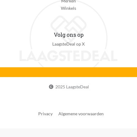
Merken
Indicatielampje
Winkels
Ja
Aan-uit schakelaar
Ja
Volg ons op
Timer
LaagsteDeal op X
Ja
Automatisch uitschakelen
Ja
Veiligheid uitschakelen
2025 LaagsteDeal
Ja
Kind veilig
Ja
Privacy
Algemene voorwaarden
Afstandsbediening
Nee