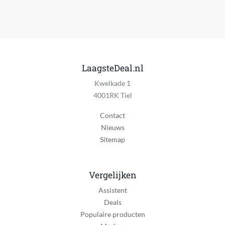
Aantal snelheden
4
Afneembare waterreservoir
Nee
LaagsteDeal.nl
Muur montage
Ja
Kwelkade 1
4001RK Tiel
Verstelbare luchtuitlaat
Nee
Contact
Nieuws
Hoogte instelbaar
Sitemap
Nee
Met wielen
Vergelijken
Nee
Assistent
Indicatie afgerond
Deals
Ja
Populaire producten