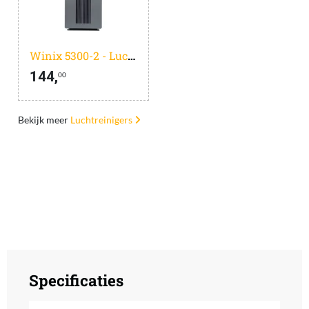
Winix 5300-2 - Luchtreiniger Air Purifier met vervangbaar Hepa + Koolstoffilter + PlasmaWave Technologie - Cadr 390m3 p/u en tot 99m2 - Getest en Gecertificeerd op Hooikoorts, Allergie en Fijnstof, Auto en Slaapstand, Timer, Luchtkwaliteit indicator
144,
00
Bekijk meer
Luchtreinigers
Specificaties