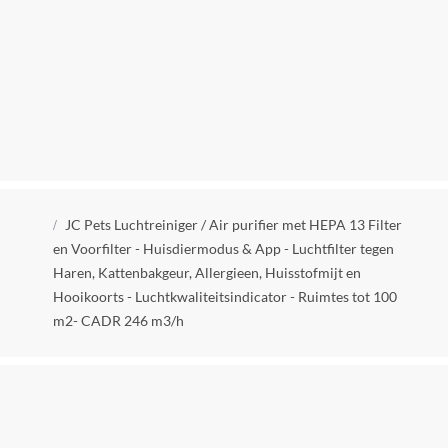
Geluidsniveau
56 dB
Kleur
Wit
Klimaatbeheersingsfunctie
Luchtreinigingsfunctie
Met ventilatie
Kruimelpad
Ja
JC Pets Luchtreiniger / Air purifier met HEPA 13 Filter
en Voorfilter - Huisdiermodus & App - Luchtfilter tegen
Ionisator
Haren, Kattenbakgeur, Allergieen, Huisstofmijt en
Nee
Hooikoorts - Luchtkwaliteitsindicator - Ruimtes tot 100
m2- CADR 246 m3/h
Pollenprogramma
Ja
Nachtmodus
Ja