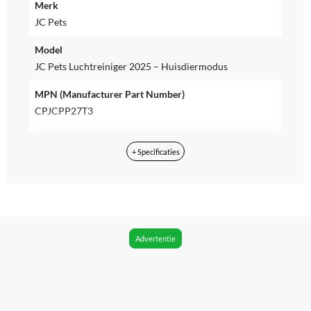
Merk
JC Pets
Model
JC Pets Luchtreiniger 2025 – Huisdiermodus
MPN (Manufacturer Part Number)
CPJCPP27T3
Type reiniging
+ Specificaties
Hepa-filter, Koolstoffilter
CADR-waarde
246 m³/h
Vermogen
Advertentie
36 W
Geschikt voor ruimte tot
100 m²