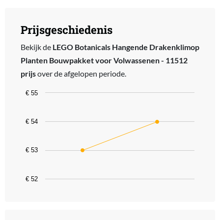
Prijsgeschiedenis
Bekijk de
LEGO Botanicals Hangende Drakenklimop
Planten Bouwpakket voor Volwassenen - 11512
prijs
over de afgelopen periode.
Chart
€ 55
Line chart with 2 data points.
The chart has 1 X axis displaying categories.
€ 54
The chart has 1 Y axis displaying values. Data ranges from 52.99 t
€ 53
€ 52
End of interactive chart.