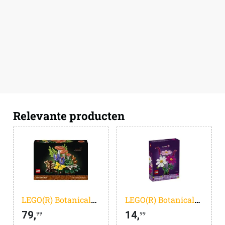
Relevante producten
LEGO(R) Botanicals Bospaddenstoelen - 11505
LEGO(R) Botanicals Cosmeabloemen - 11514
79,
14,
99
99