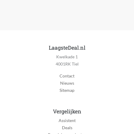
MPN (Manufacturer Part Number)
11512
Manier van bouwen
Bouwstenen
LaagsteDeal.nl
Materiaal
Kwelkade 1
Kunststof
4001RK Tiel
Personage van toepassing
Contact
Nee
Nieuws
Speelgoedthema
Sitemap
Bloemen en planten
Speelgoedthema van toepassing
Vergelijken
Ja
Assistent
Type constructiespeelgoed
Deals
Bouwset