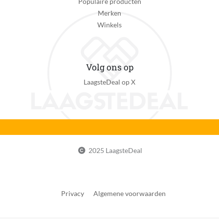
Populaire producten
Merken
Type merchandise
Winkels
Geen merchandise
Verkrijgt of genereert dan wel verzamelt data
Nee
Volg ons op
LaagsteDeal op X
Voedingstype
Geen voedingstype
eWaste
Nee
EAN
2025 LaagsteDeal
5702018066553
Privacy
Algemene voorwaarden