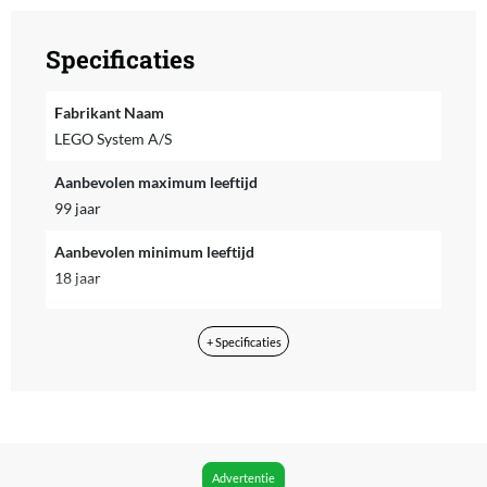
Specificaties
Fabrikant Naam
LEGO System A/S
Aanbevolen maximum leeftijd
99 jaar
Aanbevolen minimum leeftijd
18 jaar
Aantal minifiguren
+ Specificaties
0
Aantal onderdelen
372
App vereist voor volledige functionaliteit
Advertentie
Nee