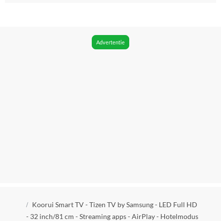
Beeldscherm verversing snelheid
50 Hz
HDR
Advertentie
Nee
Type Backlight
Direct-led
Input Lag
8 milliseconde
Aantal HDMI aansluitingen
3
HDMI versie
HDMI 1.4
Type HDMI
Kruimelpad
HDMI ARC
Koorui Smart TV - Tizen TV by Samsung - LED Full HD
- 32 inch/81 cm - Streaming apps - AirPlay - Hotelmodus