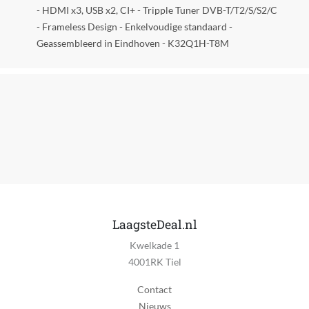
USB aansluiting
- HDMI x3, USB x2, CI+ - Tripple Tuner DVB-T/T2/S/S2/C
2
- Frameless Design - Enkelvoudige standaard -
Geassembleerd in Eindhoven - K32Q1H-T8M
Ethernet verbinding
1
Koptelefoonaansluiting
Ja
Optische uitgang poort
Nee
Composiet aansluiting
Ja
LaagsteDeal.nl
Antenne aansluiting (Coax)
Ja
Kwelkade 1
4001RK Tiel
WIFI
Ja
Contact
Nieuws