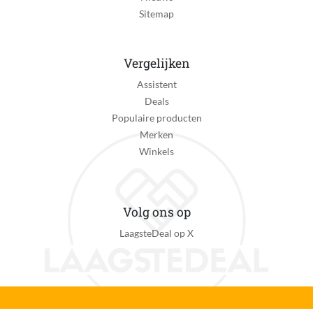
Bluetooth
Sitemap
Ja
Smart TV
Vergelijken
Ja
Assistent
Smart TV Platform
Deals
Tizen
Populaire producten
Merken
Type Smart TV Platform
Winkels
Uitgebreid aantal apps
Inclusief Game Mode
Ja
Volg ons op
Spraakbesturing
LaagsteDeal op X
Nee
Bediening via mobiele app
Ja