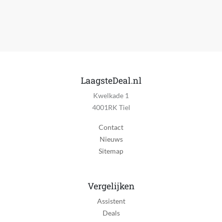
Met wielen
Nee
Automatisch uitschakelen
Ja
Ingebouwd of verplaatsbaar
Wandmontage
LaagsteDeal.nl
Kwelkade 1
Muur montage
4001RK Tiel
Ja
Contact
Aan-uit schakelaar
Nieuws
Ja
Sitemap
Indicatielampje
Ja
Vergelijken
Timer
Assistent
Ja
Deals