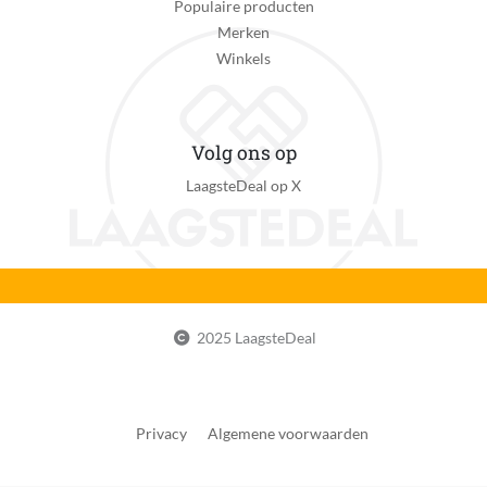
Bediening via mobiele app
Populaire producten
Ja
Merken
Winkels
Afstandsbediening
Ja
Klimaatbeheersingsfunctie
Volg ons op
Luchtreinigingsfunctie, Ontvochtigingsfunctie,
LaagsteDeal op X
Verkoelingsfunctie, Verwarmingsfunctie
Verpakkingsinhoud
Installatiekit + afstandsbediening
Kan zelfstandig met internet verbinden
Nee
2025 LaagsteDeal
App vereist voor volledige functionaliteit
Nee
Privacy
Algemene voorwaarden
Delen van gebruikersgegevens vereist
Nee