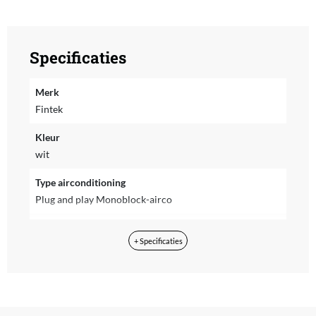
Specificaties
Merk
Fintek
Kleur
wit
Type airconditioning
Plug and play Monoblock-airco
Geschikt voor ruimte tot
+ Specificaties
30 m²
Koelvermogen btu
9000