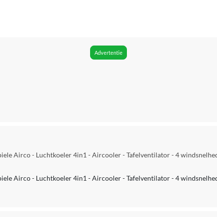
0 cm
1.50 m
Ja
Advertentie
Nee
Ja
Nee
Ja
Nee
le Airco - Luchtkoeler 4in1 - Aircooler - Tafelventilator - 4 windsnelhe
Ja
le Airco - Luchtkoeler 4in1 - Aircooler - Tafelventilator - 4 windsnelhe
Nee
Ja