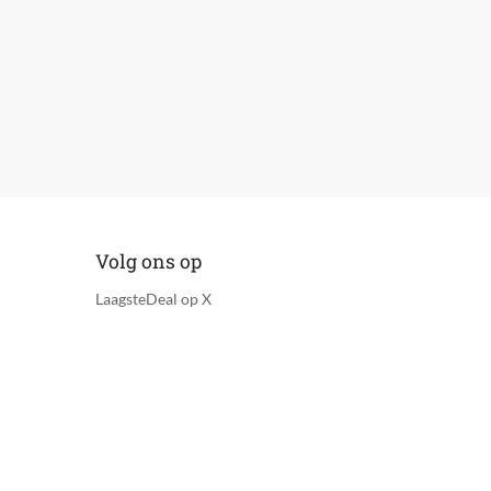
eiding EN/NL 1x Persoonlijke service
Volg ons op
LaagsteDeal op X