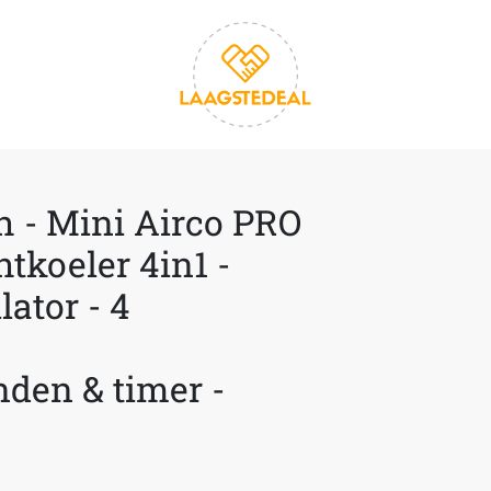
h - Mini Airco PRO
htkoeler 4in1 -
lator - 4
den & timer -