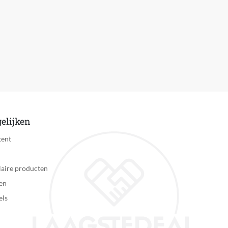
Ja
Nee
Nee
Bevochtigingsfunctie, Verkoelingsfunctie
1x Vulpes Goods® Tech Mini Airco PRO 1x Verpakking 1x Handl
Nee
elijken
Nee
tent
Niet van toepassing
aire producten
Niet van toepassing
en
Nee
els
Nee