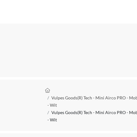
Diameter
Snoerlengte
Beweegbaar
Hoogte instelbaar
Automatisch uitschakelen
Draait automatisch
Kantelbaar
Kruimelpad
Muur montage
Vulpes Goods(R) Tech - Mini Airco PRO - Mobie
Aan-uit schakelaar
- Wit
Vulpes Goods(R) Tech - Mini Airco PRO - Mobie
Inklapbaar
- Wit
Indicatielampje