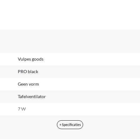
Vulpes goods
PRO black
Geen vorm
Tafelventilator
7 W
34 dB
+ Specificaties
1 kg