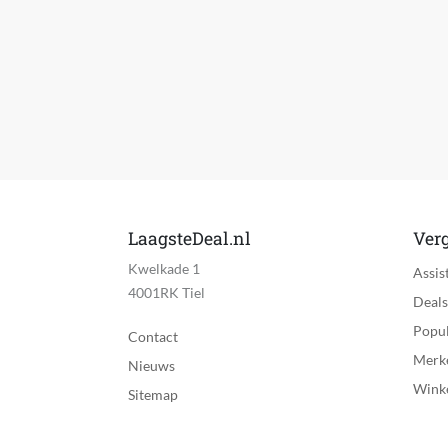
Timer
Bediening via mobiele app
Afstandsbediening
Klimaatbeheersingsfunctie
Verpakkingsinhoud
Kan zelfstandig met internet verbinden
LaagsteDeal.nl
Verg
App vereist voor volledige functionaliteit
Kwelkade 1
Assis
4001RK Tiel
App werkt op besturingssyteem
Deals
Popul
Delen van gebruikersgegevens vereist
Contact
Merk
Nieuws
Wifi vereist
Wink
Sitemap
Bluetooth vereist