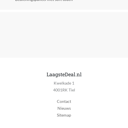
Met wielen
Ja
Automatisch uitschakelen
Ja
Ingebouwd of verplaatsbaar
Vrijstaand
Muur montage
Nee
LaagsteDeal.nl
Aan-uit schakelaar
Ja
Kwelkade 1
4001RK Tiel
Indicatielampje
Ja
Contact
Nieuws
Timer
Sitemap
Ja