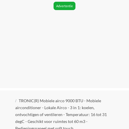
Energieverbruik niveau
Advertentie
A
Vermogen
1010 W
Verpakkingsgewicht
23 kg
Snoerlengte
1.50 m
Verstelbare luchtuitlaat
Ja
Adjustable Thermostat
Kruimelpad
Ja
TRONIC(R) Mobiele airco 9000 BTU - Mobiele
airconditioner - Lokale Airco - 3 in 1: koelen,
Beweegbaar
ontvochtigen of ventileren - Temperatuur: 16 tot 31
Ja
degC - Geschikt voor ruimtes tot 60 m3 -
Bedieningspaneel met soft touch