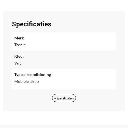
Specificaties
Merk
Tronic
Kleur
Wit
Type airconditioning
Mobiele airco
Geschikt voor ruimte tot
+ Specificaties
25 m²
Koelvermogen btu
9000