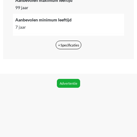
Aanbevolen maximum leeftijd
99 jaar
Aanbevolen minimum leeftijd
7 jaar
Aantal onderdelen
+ Specificaties
46
App vereist voor volledige functionaliteit
Nee
CE markering
Advertentie
Zichtbaar
Doelgroep
Kinderen
Fan Merchandise
Ja