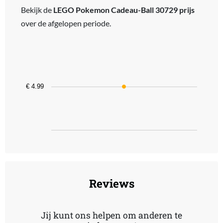
Bekijk de
LEGO Pokemon Cadeau-Ball 30729 prijs
over de afgelopen periode.
Chart
Line chart with 1 data point.
The chart has 1 X axis displaying categories.
The chart has 1 Y axis displaying values. Data ranges from 4.99 to 
€ 4.99
End of interactive chart.
Reviews
Jij kunt ons helpen om anderen te