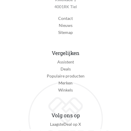
Speelgoedthema van toepassing
4001RK Tiel
Nee
Contact
Taal handleiding
Nieuws
Universeel
Sitemap
Type STEM-speelgoed
Engineering
Vergelijken
Type constructiespeelgoed
Assistent
Bouwset
Deals
Type merchandise
Populaire producten
Games merchandise
Merken
Winkels
Verkrijgt of genereert dan wel verzamelt data
Nee
Voedingstype
Volg ons op
Geen voedingstype
LaagsteDeal op X