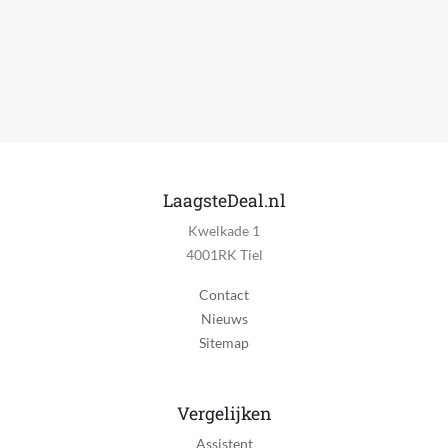
Nee
Draait automatisch
Ja
Kantelbaar
Nee
Muur montage
Nee
LaagsteDeal.nl
Kwelkade 1
Aan-uit schakelaar
4001RK Tiel
Ja
Contact
Inklapbaar
Nieuws
Nee
Sitemap
Indicatielampje
Ja
Vergelijken
Timer
Assistent