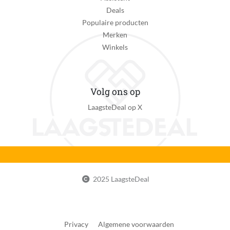
Nee
Deals
Bediening via mobiele app
Populaire producten
Nee
Merken
Winkels
Afstandsbediening
Nee
Klimaatbeheersingsfunctie
Volg ons op
Verkoelingsfunctie
LaagsteDeal op X
Verpakkingsinhoud
1 ventilator toren
Kan zelfstandig met internet verbinden
Nee
2025 LaagsteDeal
App vereist voor volledige functionaliteit
Nee
App werkt op besturingssyteem
Privacy
Algemene voorwaarden