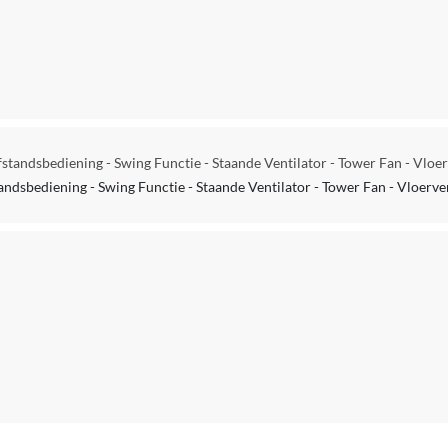
Nee
Nee
Ja
Nee
standsbediening - Swing Functie - Staande Ventilator - Tower Fan - Vloerv
Ja
andsbediening - Swing Functie - Staande Ventilator - Tower Fan - Vloervent
Ja
Nee
Ja
Verkoelingsfunctie
Gatson Torenventilator (86 cm, 3,2 kg) Voet — 2-delig, 28 × 28
batterijen Nederlandstalige handleiding
Nee