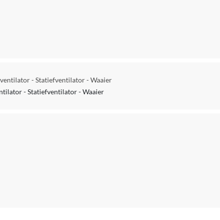
entilator - Statiefventilator - Waaier
ilator - Statiefventilator - Waaier
 cm 4 schroeven Afstandsbediening inclusief