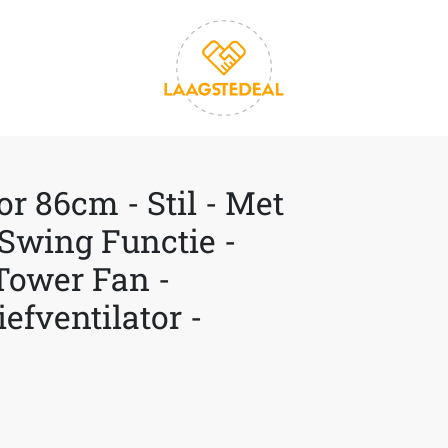
r 86cm - Stil - Met
Swing Functie -
 Tower Fan -
iefventilator -