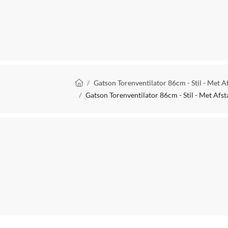
Kantelbaar
Muur montage
Aan-uit schakelaar
Inklapbaar
Kruimelpad
Gatson Torenventilator 86cm - Stil - Met Af
Indicatielampje
Gatson Torenventilator 86cm - Stil - Met Afst
Timer
Bediening via mobiele app
Afstandsbediening
Klimaatbeheersingsfunctie
Verpakkingsinhoud
Kan zelfstandig met internet verbinden