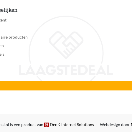
Nee
elijken
Gatson B.V.
tent
3
aire producten
Zichtbaar
en
els
2 jaar
Nee
Nee
GT-1001
86
86 cm
al.nl is een product van
DenK Internet Solutions
|
Webdesign door
GT-1001