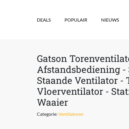
Overslaan en naar de inhoud gaan
DEALS
POPULAIR
NIEUWS
Gatson Torenventilato
Afstandsbediening - 
Staande Ventilator -
Vloerventilator - Stat
Waaier
Categorie:
Ventilatoren