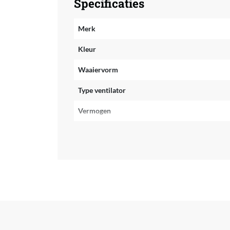
Specificaties
Merk
Kleur
Waaiervorm
Type ventilator
Vermogen
Geluidsniveau
Beweegbaar
Hoogte instelbaar
Automatisch uitschakelen
Draait automatisch