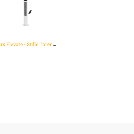
Duux Elevate - Stille Torenventilator met Ionisator - 12 Snelheden & Slimme Slaapmodus - Wit