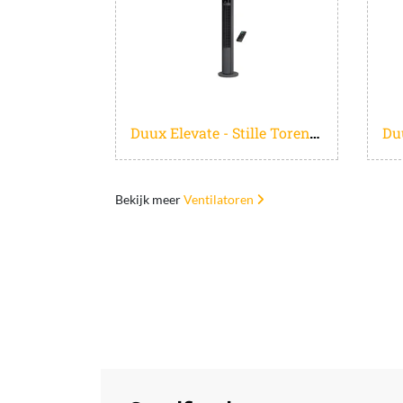
Duux Elevate - Stille Torenventilator met Ionisator - 12 Snelheden & Slimme Slaapmodus - Grijs
Bekijk meer
Ventilatoren