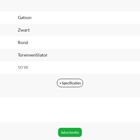
Gatson
Zwart
Rond
Torenventilator
50 W
39 dB
+ Specificaties
Ja
Nee
Nee
Ja
Advertentie